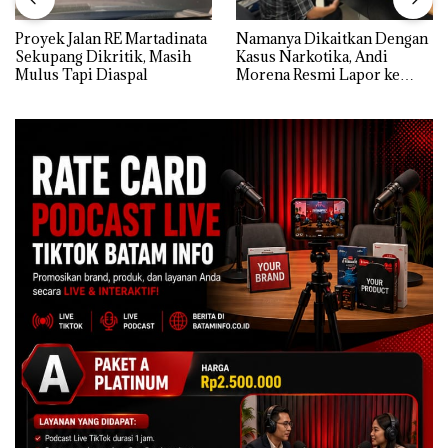
Proyek Jalan RE Martadinata
Namanya Dikaitkan Dengan
Sekupang Dikritik, Masih
Kasus Narkotika, Andi
Mulus Tapi Diaspal
Morena Resmi Lapor ke
Polda Kepri