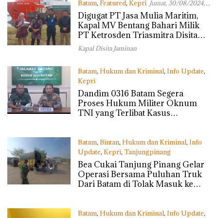
Batam
,
Featured
,
Kepri
Jumat, 30/08/2024 -
17:01 WIB
Digugat PT Jasa Mulia Maritim,
Kapal MV Bentang Bahari Milik
PT Ketrosden Triasmitra Disita
Pengadilan Negeri Batam
Kapal Disita Jaminan
Batam
,
Hukum dan Kriminal
,
Info Update
,
Kepri
Jumat, 16/08/2024 - 20:43 WIB
Dandim 0316 Batam Segera
Proses Hukum Militer Oknum
TNI yang Terlibat Kasus
Pengeroyokan
Batam
,
Bintan
,
Hukum dan Kriminal
,
Info
Update
,
Kepri
,
Tanjungpinang
Sabtu, 27/07/2024 - 08:12 WIB
Bea Cukai Tanjung Pinang Gelar
Operasi Bersama Puluhan Truk
Dari Batam di Tolak Masuk ke
Wilayah Tanjung Pinang
Batam
,
Hukum dan Kriminal
,
Info Update
,