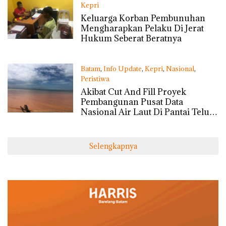
Kepri
Sabtu, 13/07/2024 - 04:52 WIB
Keluarga Korban Pembunuhan
Mengharapkan Pelaku Di Jerat
Hukum Seberat Beratnya
Batam
,
Info Update
,
Kepri
,
Nasional
,
Peristiwa
Selasa, 09/07/2024 - 18:42 WIB
Akibat Cut And Fill Proyek
Pembangunan Pusat Data
Nasional Air Laut Di Pantai Teluk
Mata Ikan Tercemar
Selengkapnya