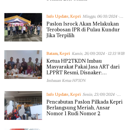
Info Update
,
Kepri
Minggu, 06/10/2024 -
12:34 WIB
Paslon Isrock Akan Melakukan
Terobosan IPR di Pulau Kundur
Jika Terpilih
Batam
,
Kepri
Kamis, 26/09/2024 - 12:33 WIB
Ketua HP2TKDN Imbau
Masyarakat Pakai Jasa ART dari
LPPRT Resmi, Disnaker:
Informasikan kepada Kami yang
Imbauan Ketua HP3DN
Tidak Resmi
Info Update
,
Kepri
Senin, 23/09/2024 -
11:00 WIB
Pencabutan Paslon Pilkada Kepri
Berlangsung Meriah, Ansar
Nomor 1 Rudi Nomor 2