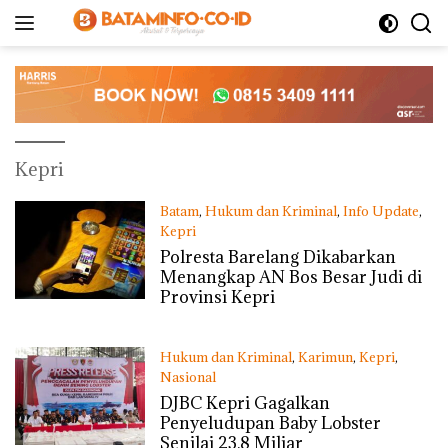
Langsung
ke
konten
Kepri
Batam
,
Hukum dan Kriminal
,
Info Update
,
Kepri
Jumat, 15/11/2024 - 18:20 WIB
Polresta Barelang Dikabarkan
Menangkap AN Bos Besar Judi di
Provinsi Kepri
Hukum dan Kriminal
,
Karimun
,
Kepri
,
Nasional
Jumat, 18/10/2024 - 07:42 WIB
DJBC Kepri Gagalkan
Penyeludupan Baby Lobster
Senilai 23,8 Miliar