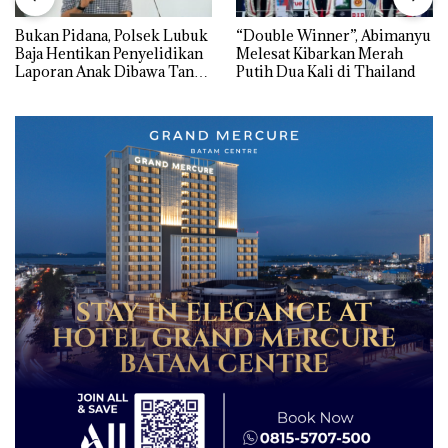
Bukan Pidana, Polsek Lubuk
“Double Winner”, Abimanyu
Baja Hentikan Penyelidikan
Melesat Kibarkan Merah
Laporan Anak Dibawa Tanpa
Putih Dua Kali di Thailand
Izin: Murni Sengketa Hak
Asuh!