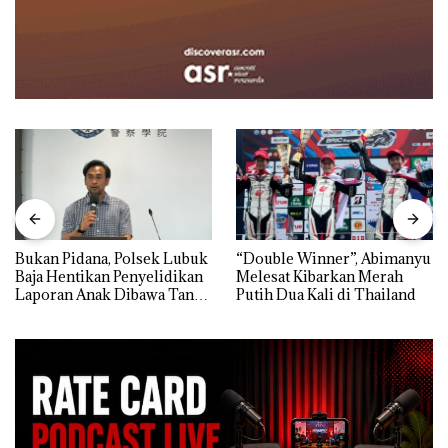
Bukan Pidana, Polsek Lubuk
“Double Winner”, Abimanyu
Baja Hentikan Penyelidikan
Melesat Kibarkan Merah
Laporan Anak Dibawa Tanpa
Putih Dua Kali di Thailand
Izin: Murni Sengketa Hak
Asuh!