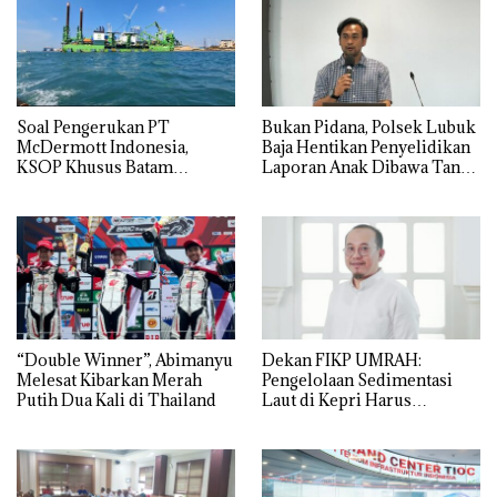
‎Soal Pengerukan PT
Bukan Pidana, Polsek Lubuk
McDermott Indonesia,
Baja Hentikan Penyelidikan
KSOP Khusus Batam
Laporan Anak Dibawa Tanpa
Tegaskan Perizinan Ada di
Izin: Murni Sengketa Hak
BP Batam
Asuh!
“Double Winner”, Abimanyu
Dekan FIKP UMRAH:
Melesat Kibarkan Merah
Pengelolaan Sedimentasi
Putih Dua Kali di Thailand
Laut di Kepri Harus
Dibuktikan Secara Ilmiah,
Jangan Sampai Bertentangan
dengan Konservasi