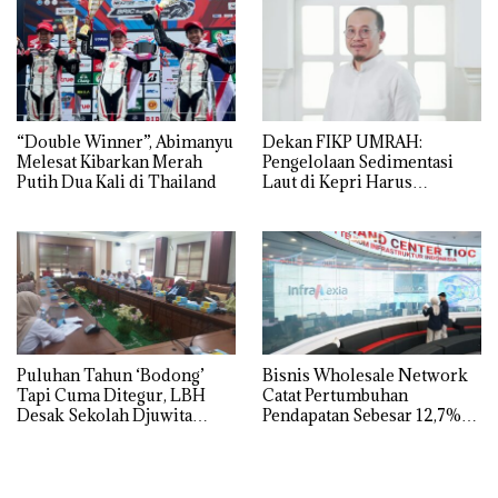
“Double Winner”, Abimanyu
Dekan FIKP UMRAH:
Melesat Kibarkan Merah
Pengelolaan Sedimentasi
Putih Dua Kali di Thailand
Laut di Kepri Harus
Dibuktikan Secara Ilmiah,
Jangan Sampai Bertentangan
dengan Konservasi
Puluhan Tahun ‘Bodong’
Bisnis Wholesale Network
Tapi Cuma Ditegur, LBH
Catat Pertumbuhan
Desak Sekolah Djuwita
Pendapatan Sebesar 12,7%
Batam Segera Ditutup!
Secara Tahunan