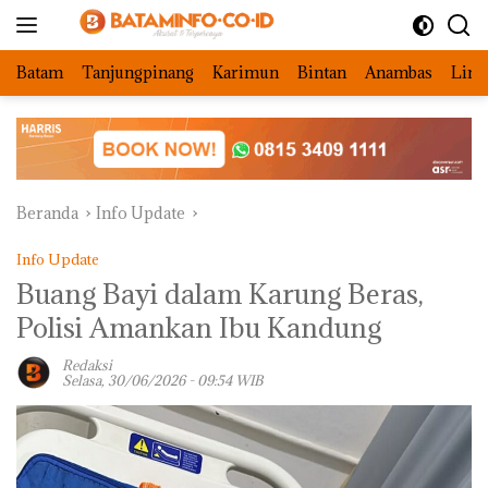
Langsung
ke
konten
Batam
Tanjungpinang
Karimun
Bintan
Anambas
Ling
Beranda
Info Update
Info Update
Buang Bayi dalam Karung Beras,
Polisi Amankan Ibu Kandung
Redaksi
Selasa, 30/06/2026 - 09:54 WIB