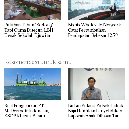
Puluhan Tahun ‘Bodong’
Bisnis Wholesale Network
Tapi Cuma Ditegur, LBH
Catat Pertumbuhan
Desak Sekolah Djuwita
Pendapatan Sebesar 12,7%
Batam Segera Ditutup!
Secara Tahunan
Rekomendasi untuk kamu
‎Soal Pengerukan PT
Bukan Pidana, Polsek Lubuk
McDermott Indonesia,
Baja Hentikan Penyelidikan
KSOP Khusus Batam
Laporan Anak Dibawa Tanpa
Tegaskan Perizinan Ada di
Izin: Murni Sengketa Hak
BP Batam
Asuh!