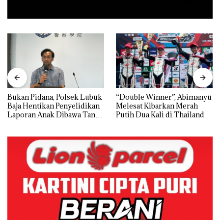
Bukan Pidana, Polsek Lubuk
“Double Winner”, Abimanyu
Baja Hentikan Penyelidikan
Melesat Kibarkan Merah
Laporan Anak Dibawa Tanpa
Putih Dua Kali di Thailand
Izin: Murni Sengketa Hak
Asuh!