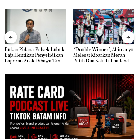
Bukan Pidana, Polsek Lubuk
“Double Winner”, Abimanyu
Baja Hentikan Penyelidikan
Melesat Kibarkan Merah
Laporan Anak Dibawa Tanpa
Putih Dua Kali di Thailand
Izin: Murni Sengketa Hak
Asuh!