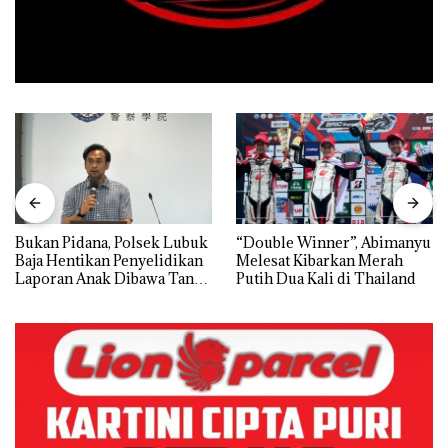
Bukan Pidana, Polsek Lubuk
“Double Winner”, Abimanyu
Baja Hentikan Penyelidikan
Melesat Kibarkan Merah
Laporan Anak Dibawa Tanpa
Putih Dua Kali di Thailand
Izin: Murni Sengketa Hak
Asuh!