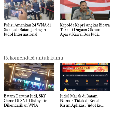
Polisi Amankan 24 WNA di
‎Kapolda Kepri Angkat Bicara
Sukajadi Batam,Jaringan
Terkait Dugaan Oknum
Judol Internasional
Aparat Kawal Bos Judi
Online di Batam
Rekomendasi untuk kamu
Batam Darurat Judi, SKY
Judol Marak di Batam
Game Di SNL Disinyalir
Nomor Tidak di Kenal
Dikendalikan WNA
Kirim Aplikasi Judol ke
Whatsapp Warga Batam