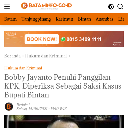
Langsung
ke
konten
Batam
Tanjungpinang
Karimun
Bintan
Anambas
Ling
Beranda
Hukum dan Kriminal
Hukum dan Kriminal
Bobby Jayanto Penuhi Panggilan
KPK, Diperiksa Sebagai Saksi Kasus
Bupati Bintan
Redaksi
Selasa, 14/09/2021 - 15:10 WIB