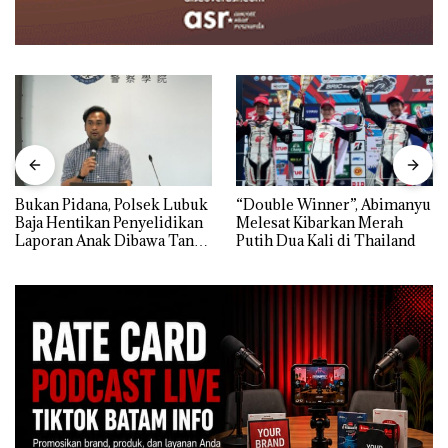
Bukan Pidana, Polsek Lubuk
“Double Winner”, Abimanyu
Baja Hentikan Penyelidikan
Melesat Kibarkan Merah
Laporan Anak Dibawa Tanpa
Putih Dua Kali di Thailand
Izin: Murni Sengketa Hak
Asuh!