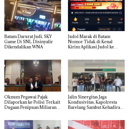
Batam Darurat Judi, SKY
Judol Marak di Batam
Game Di SNL Disinyalir
Nomor Tidak di Kenal
Dikendalikan WNA
Kirim Aplikasi Judol ke
Whatsapp Warga Batam
Oknum Pegawai Pajak
Jalin Sinergitas Jaga
Dilaporkan ke Polisi Terkait
Kondusivitas, Kapolresta
Dugaan Penipuan Miliaran
Barelang Sambut Kehadiran
Rupiah
Tokoh Pemuda Indonesia
Timur