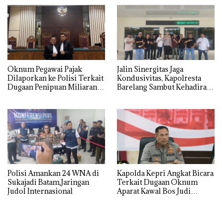
Oknum Pegawai Pajak
Jalin Sinergitas Jaga
Dilaporkan ke Polisi Terkait
Kondusivitas, Kapolresta
Dugaan Penipuan Miliaran
Barelang Sambut Kehadiran
Rupiah
Tokoh Pemuda Indonesia
Timur
Polisi Amankan 24 WNA di
‎Kapolda Kepri Angkat Bicara
Sukajadi Batam,Jaringan
Terkait Dugaan Oknum
Judol Internasional
Aparat Kawal Bos Judi
Online di Batam