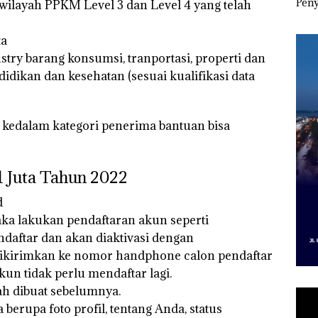
esak
Pertumbuhan
Indonesia, KSOP
Peny
i wilayah PPKM Level 3 dan Level 4 yang telah
a
Pendapatan Sebesar
Khusus Batam
Ana
12,7% Secara
Tegaskan Perizinan
Izin
ta
Tahunan
Ada di BP Batam
Hak 
dustry barang konsumsi, tranportasi, properti dan
idikan dan kesehatan (sesuai kualifikasi data
kedalam kategori penerima bantuan bisa
 Juta Tahun 2022
d
ka lakukan pendaftaran akun seperti
ndaftar dan akan diaktivasi dengan
kirimkan ke nomor handphone calon pendaftar
kun tidak perlu mendaftar lagi.
h dibuat sebelumnya.
 berupa foto profil, tentang Anda, status