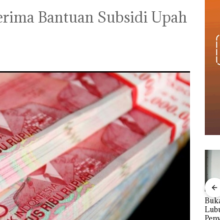
erima Bantuan Subsidi Upah
Viral Promo Spa
‎Soal Pengerukan PT
Buka
Tampilkan Wanita
McDermott
Lubu
t di
Berpakaian Minim,
Indonesia, KSOP
Peny