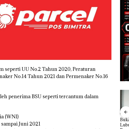
m seperti UU No.2 Tahun 2020, Peraturan
naker No.14 Tahun 2021 dan Permenaker No.16
oleh penerima BSU seperti tercantum dalam
ia (WNI)
Bisnis Wholesale
‎Soal Pengerukan PT
Buka
n sampai Juni 2021
 Cuma
Network Catat
McDermott
Lubu