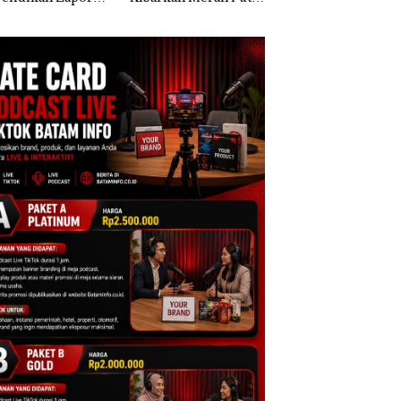
k Dibawa Tanpa
Dua Kali di Thailand
Kepri Harus
: Murni Sengketa
Dibuktikan Secara
Asuh!
Ilmiah, Jangan Sa
Bertentangan den
Konservasi