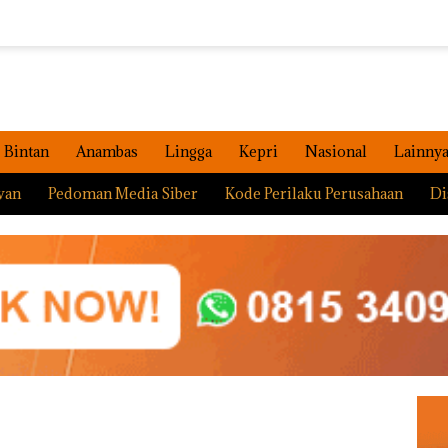
Bintan
Anambas
Lingga
Kepri
Nasional
Lainny
wan
Pedoman Media Siber
Kode Perilaku Perusahaan
Di