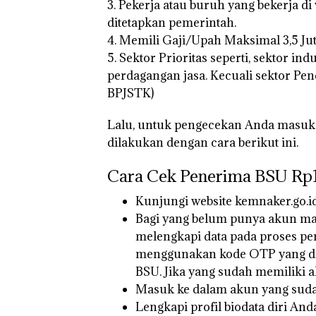
Ditegur, LBH D
3. Pekerja atau buruh yang bekerja d
Sekolah Djuwit
ditetapkan pemerintah.
Batam Segera
4. Memili Gaji/Upah Maksimal 3,5 Ju
Ditutup!
5. Sektor Prioritas seperti, sektor in
perdagangan jasa. Kecuali sektor Pend
BPJSTK)
Lalu, untuk pengecekan Anda masuk 
dilakukan dengan cara berikut ini.
Cara Cek Penerima BSU Rp1
Kunjungi website kemnaker.go.i
Bagi yang belum punya akun ma
melengkapi data pada proses pe
menggunakan kode OTP yang di
BSU. Jika yang sudah memiliki a
Masuk ke dalam akun yang suda
Lengkapi profil biodata diri Anda