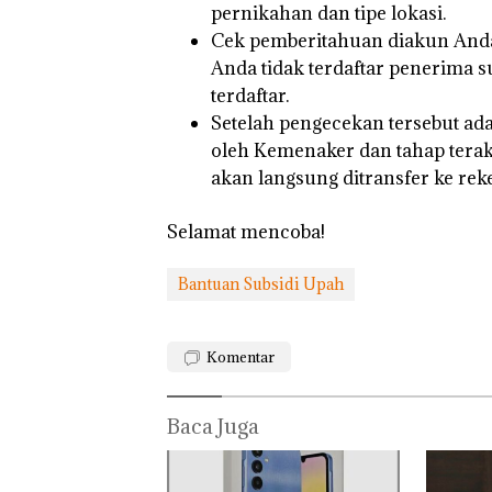
pernikahan dan tipe lokasi.
Cek pemberitahuan diakun Anda
Anda tidak terdaftar penerima 
terdaftar.
Setelah pengecekan tersebut ad
oleh Kemenaker dan tahap terakh
akan langsung ditransfer ke re
Selamat mencoba!
Bantuan Subsidi Upah
Komentar
Baca Juga
Bukan
“Double
Dekan 
Pidana,
Winner”,
UMRAH