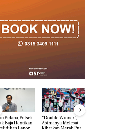
n Pidana, Polsek
“Double Winner”,
Dekan FIKP UMRA
k Baja Hentikan
Abimanyu Melesat
Pengelolaan
elidikan Laporan
Kibarkan Merah Putih
Sedimentasi Laut 