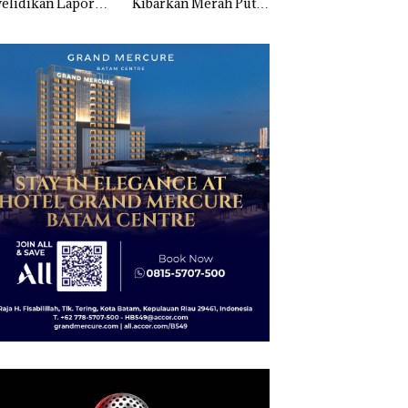
elidikan Laporan
Kibarkan Merah Putih
Sedimentasi Laut 
k Dibawa Tanpa
Dua Kali di Thailand
Kepri Harus
: Murni Sengketa
Dibuktikan Secara
Asuh!
Ilmiah, Jangan Sa
Bertentangan den
Konservasi