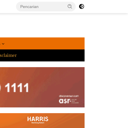
a
sclaimer