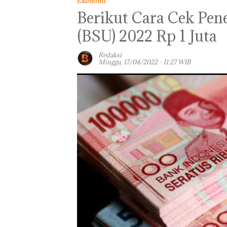
Ekonomi
Berikut Cara Cek Pen
(BSU) 2022 Rp 1 Juta
Redaksi
Minggu, 17/04/2022 - 11:27 WIB
Panglima TNI
Kunjungi Kepri,
Amsakar Sambu