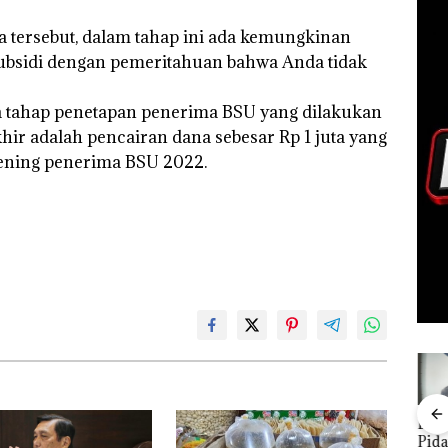
 tersebut, dalam tahap ini ada kemungkinan
subsidi dengan pemeritahuan bahwa Anda tidak
a tahap penetapan penerima BSU yang dilakukan
ir adalah pencairan dana sebesar Rp 1 juta yang
kening penerima BSU 2022.
FIKP
Puluhan
Bisnis
‎Soal
Buk
:
Tahun
Wholesale
Pengerukan
Pida