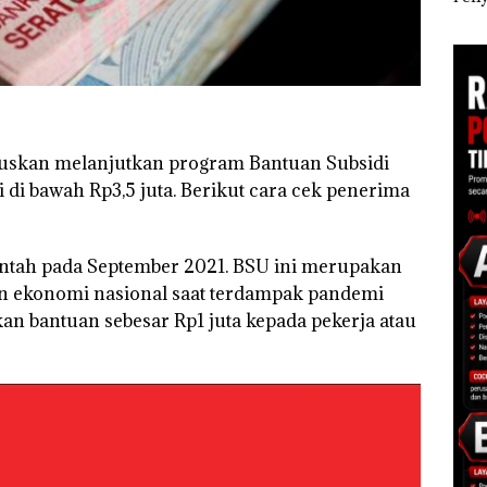
Polisi dan Disparbud
Khusus Batam
Ana
gga
Batam Turun Tangan ‎
Tegaskan Perizinan
Izin
Ada di BP Batam
Hak 
skan melanjutkan program Bantuan Subsidi
 di bawah Rp3,5 juta. Berikut cara cek penerima
ntah pada September 2021. BSU ini merupakan
 ekonomi nasional saat terdampak pandemi
n bantuan sebesar Rp1 juta kepada pekerja atau