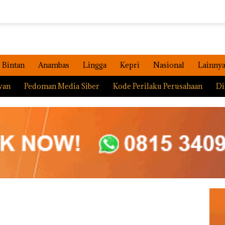
Bintan
Anambas
Lingga
Kepri
Nasional
Lainny
wan
Pedoman Media Siber
Kode Perilaku Perusahaan
Di