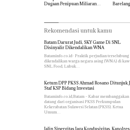
Melesat
Dugaan Penipuan Miliaran
Barelan
Kibarkan
Rupiah
Tokoh P
Bukan
Merah Putih
Timur
Pidana,
Dua Kali di
Polsek
Thailand
Lubuk Baja
Rekomendasi untuk kamu
Dekan 
Hentikan
UMRAH
Penyelidikan
Pengel
Batam Darurat Judi, SKY Game Di SNL
Laporan
Sedime
Disinyalir Dikendalikan WNA
Anak Dibawa
Laut di
Tanpa Izin:
Bataminfo.co.id- Praktik perjudian terselubung
Harus
Murni
dikendalikan warga negara asing (WNA) di ka
Dibukt
Sengketa
SNL Food, Lubuk…
Secara
Hak Asuh!
Ilmiah,
Jangan
Ketum DPP PKSS Ahmad Rosano Ditunjuk J
Sampa
Staf KSP Bidang Investasi
Berten
dengan
Bataminfo.co.id,Batam – Kabar membanggakan
Konser
datang dari organisasi PKSS Perkumpulan
Kekerabatan Sulawesi Selatan (PKSS). Ketua
Umum…
Jalin Sinergitas Jaga Kondusivitas, Kapolres