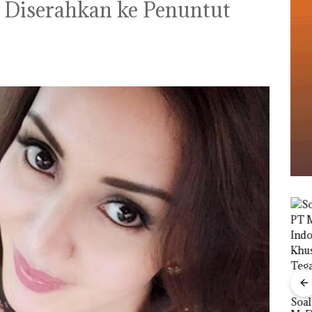
i Diserahkan ke Penuntut
Viral Promo Spa
Tampilkan Wanita
‎Soal Pengerukan PT
t di
Berpakaian Minim,