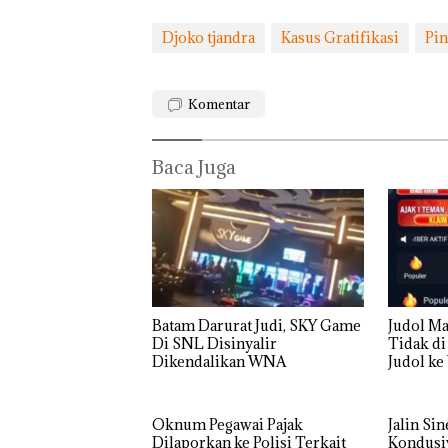
Djoko tjandra
Kasus Gratifikasi
Pin
Komentar
Baca Juga
Batam Darurat Judi, SKY Game
Judol M
Di SNL Disinyalir
Tidak di
Dikendalikan WNA
Judol ke W
Batam
“Double
Winner”,
Oknum Pegawai Pajak
Jalin Sin
Abimanyu
Dilaporkan ke Polisi Terkait
Kondusiv