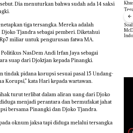
rsebut. Dia menuturkan bahwa sudah ada 14 saksi
gki.
enetapkan tiga tersangka. Mereka adalah
Bisnis Wholesale
‎Soal Pengerukan PT
 Cuma
Network Catat
McDermott
Buka
 Djoko Tjandra sebagai pemberi. Diketahui
esak
Pertumbuhan
Indonesia, KSOP
Lubu
 Rp7 miliar untuk pengurusan fatwa MA.
a
Pendapatan Sebesar
Khusus Batam
Peny
12,7% Secara
Tegaskan Perizinan
Ana
Tahunan
Ada di BP Batam
Politikus NasDem Andi Irfan Jaya sebagai
Izin
Hak 
ara suap dari Djoktjan kepada Pinangki.
n tindak pidana korupsi sesuai pasal 15 Undang-
 Korupsi,” kata Hari kepada wartawan.
hak turut terlibat dalam aliran uang dari Djoko
 diduga menjadi perantara dan bermufakat jahat
psi bersama Pinangki dan Djoko Tjandra.
pada oknum jaksa tapi diduga melalui tersangka