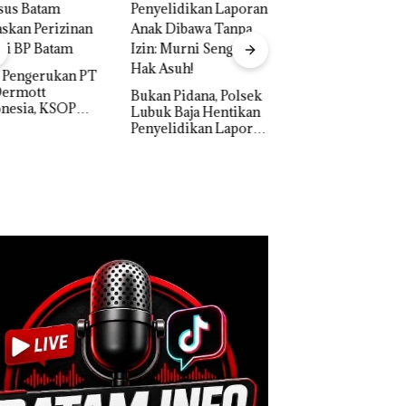
“Double Winner”,
Abimanyu Melesat
Kibarkan Merah Putih
Dua Kali di Thailand
n Pidana, Polsek
k Baja Hentikan
Dekan FIKP UMRA
elidikan Laporan
Pengelolaan
k Dibawa Tanpa
Sedimentasi Laut 
: Murni Sengketa
Kepri Harus
Asuh!
Dibuktikan Secara
Ilmiah, Jangan Sa
Bertentangan den
Konservasi