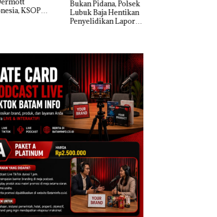
n Pidana, Polsek
k Baja Hentikan
Dekan FIKP UMRA
elidikan Laporan
Pengelolaan
k Dibawa Tanpa
Sedimentasi Laut 
: Murni Sengketa
Kepri Harus
Asuh!
Dibuktikan Secara
Ilmiah, Jangan Sa
Bertentangan den
Konservasi