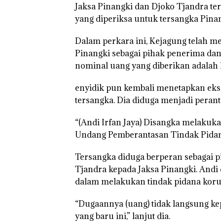
Jaksa Pinangki dan Djoko Tjandra te
yang diperiksa untuk tersangka Pinan
Dalam perkara ini, Kejagung telah m
Puluhan Tahun
‘Bodong’ Tapi
Pinangki sebagai pihak penerima dan
Ditegur, LBH D
nominal uang yang diberikan adalah
Sekolah Djuwit
Batam Segera
Ditutup!
enyidik pun kembali menetapkan eks 
tersangka. Dia diduga menjadi perant
“(Andi Irfan Jaya) Disangka melakuka
Undang Pemberantasan Tindak Pidana
Tersangka diduga berperan sebagai pi
Tjandra kepada Jaksa Pinangki. Andi
dalam melakukan tindak pidana koru
“Dugaannya (uang) tidak langsung ke
yang baru ini,” lanjut dia.