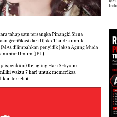
McDermott
Buka
Polisi dan Disparbud
Indonesia, KSOP
Lubu
gga
Batam Turun Tangan ‎
Khusus Batam
Peny
Tegaskan Perizinan
Ana
Ada di BP Batam
Izin
Hak 
ara tahap satu tersangka Pinangki Sirna
aan gratifikasi dari Djoko Tjandra untuk
MA), dilimpahkan penyidik Jaksa Agung Muda
 Penuntut Umum (JPU).
puspenkum) Kejagung Hari Setiyono
miliki waktu 7 hari untuk memeriksa
hkan tersebut.