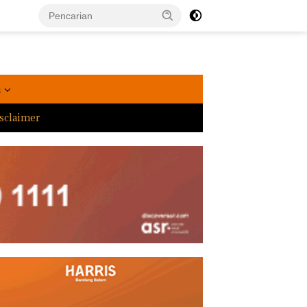
a
sclaimer