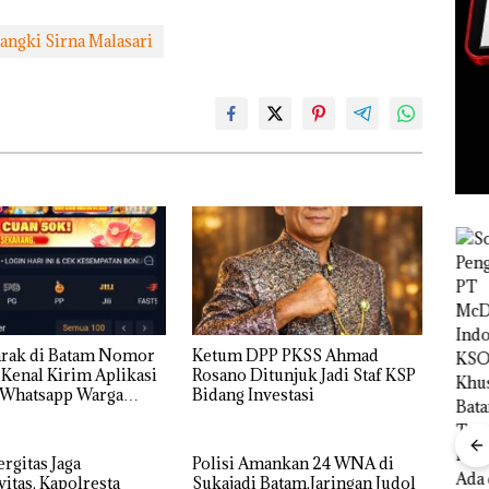
angki Sirna Malasari
arak di Batam Nomor
Ketum DPP PKSS Ahmad
 Kenal Kirim Aplikasi
Rosano Ditunjuk Jadi Staf KSP
hatsapp Warga
Bidang Investasi
ergitas Jaga
Polisi Amankan 24 WNA di
Bisnis
itas, Kapolresta
Sukajadi Batam,Jaringan Judol
Wholesale