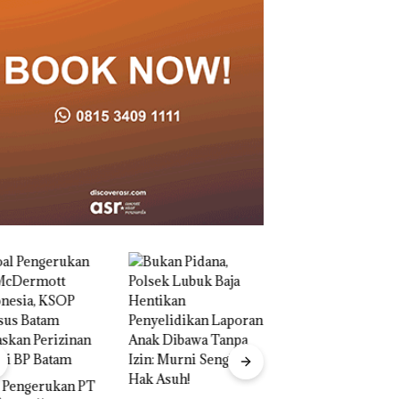
“Double Winner”,
Abimanyu Melesat
Kibarkan Merah Putih
Dua Kali di Thailand