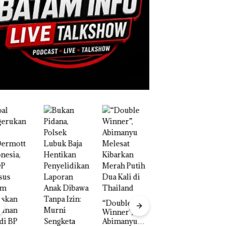
“Double
Winner”,
B
Abimanyu
W