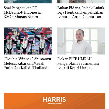
‎Soal Pengerukan PT
Bukan Pidana, Polsek Lubuk
McDermott Indonesia,
Baja Hentikan Penyelidikan
KSOP Khusus Batam
Laporan Anak Dibawa Tanpa
Tegaskan Perizinan Ada di
Izin: Murni Sengketa Hak
BP Batam
Asuh!
“Double Winner”, Abimanyu
Dekan FIKP UMRAH:
Melesat Kibarkan Merah
Pengelolaan Sedimentasi
Putih Dua Kali di Thailand
Laut di Kepri Harus
Dibuktikan Secara Ilmiah,
Jangan Sampai Bertentangan
dengan Konservasi