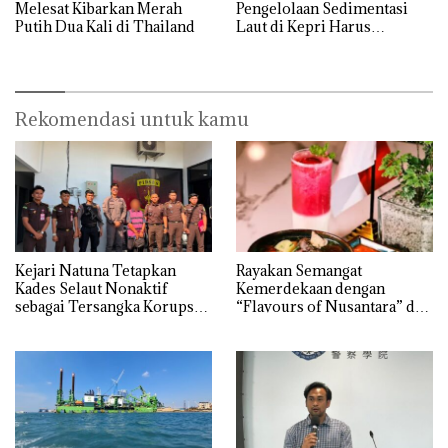
Melesat Kibarkan Merah
Pengelolaan Sedimentasi
Putih Dua Kali di Thailand
Laut di Kepri Harus
Dibuktikan Secara Ilmiah,
Jangan Sampai Bertentangan
dengan Konservasi
Rekomendasi untuk kamu
Kejari Natuna Tetapkan
Rayakan Semangat
Kades Selaut Nonaktif
Kemerdekaan dengan
sebagai Tersangka Korupsi
“Flavours of Nusantara” di
APBDes, Negara Rugi Rp533
Grand Mercure Batam
Juta
Centre