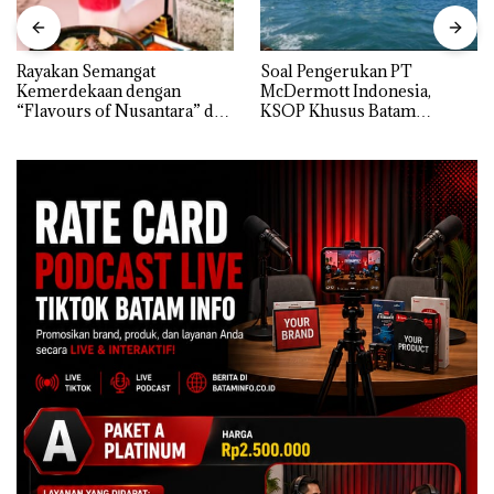
Rayakan Semangat
‎Soal Pengerukan PT
Kemerdekaan dengan
McDermott Indonesia,
“Flavours of Nusantara” di
KSOP Khusus Batam
Grand Mercure Batam
Tegaskan Perizinan Ada di
Centre
BP Batam