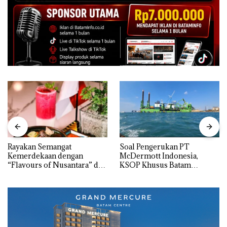
Rayakan Semangat
‎Soal Pengerukan PT
Kemerdekaan dengan
McDermott Indonesia,
“Flavours of Nusantara” di
KSOP Khusus Batam
Grand Mercure Batam
Tegaskan Perizinan Ada di
Centre
BP Batam