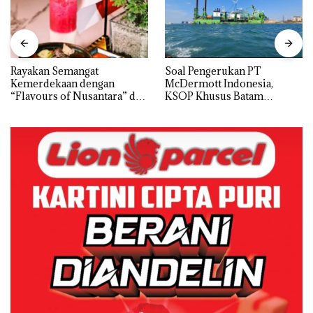
Rayakan Semangat
‎Soal Pengerukan PT
Kemerdekaan dengan
McDermott Indonesia,
“Flavours of Nusantara” di
KSOP Khusus Batam
Grand Mercure Batam
Tegaskan Perizinan Ada di
Centre
BP Batam