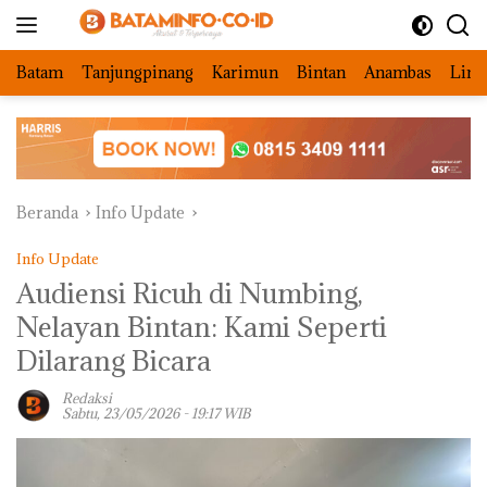
Langsung
ke
konten
Batam
Tanjungpinang
Karimun
Bintan
Anambas
Ling
Beranda
Info Update
Info Update
Audiensi Ricuh di Numbing,
Nelayan Bintan: Kami Seperti
Dilarang Bicara
Redaksi
Sabtu, 23/05/2026 - 19:17 WIB