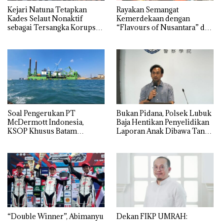
Kejari Natuna Tetapkan
Rayakan Semangat
Kades Selaut Nonaktif
Kemerdekaan dengan
sebagai Tersangka Korupsi
“Flavours of Nusantara” di
APBDes, Negara Rugi Rp533
Grand Mercure Batam
Juta
Centre
‎Soal Pengerukan PT
Bukan Pidana, Polsek Lubuk
McDermott Indonesia,
Baja Hentikan Penyelidikan
KSOP Khusus Batam
Laporan Anak Dibawa Tanpa
Tegaskan Perizinan Ada di
Izin: Murni Sengketa Hak
BP Batam
Asuh!
“Double Winner”, Abimanyu
Dekan FIKP UMRAH: