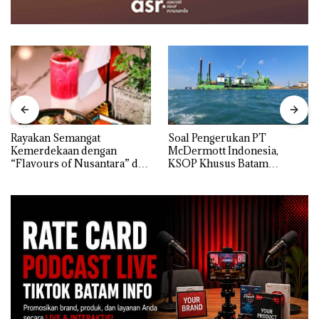
Rayakan Semangat
‎Soal Pengerukan PT
Kemerdekaan dengan
McDermott Indonesia,
“Flavours of Nusantara” di
KSOP Khusus Batam
Grand Mercure Batam
Tegaskan Perizinan Ada di
Centre
BP Batam