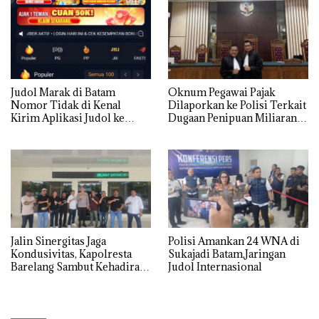
Mencari Makan”
Judol Marak di Batam
Oknum Pegawai Pajak
Nomor Tidak di Kenal
Dilaporkan ke Polisi Terkait
Kirim Aplikasi Judol ke
Dugaan Penipuan Miliaran
Whatsapp Warga Batam
Rupiah
Jalin Sinergitas Jaga
Polisi Amankan 24 WNA di
Kondusivitas, Kapolresta
Sukajadi Batam,Jaringan
Barelang Sambut Kehadiran
Judol Internasional
Tokoh Pemuda Indonesia
Timur