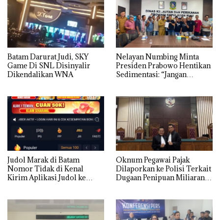
Batam Darurat Judi, SKY
Nelayan Numbing Minta
Game Di SNL Disinyalir
Presiden Prabowo Hentikan
Dikendalikan WNA
Sedimentasi: “Jangan
Ganggu Laut Kami, Ini Satu-
satunya Tempat Kami
Mencari Makan”
Judol Marak di Batam
Oknum Pegawai Pajak
Nomor Tidak di Kenal
Dilaporkan ke Polisi Terkait
Kirim Aplikasi Judol ke
Dugaan Penipuan Miliaran
Whatsapp Warga Batam
Rupiah