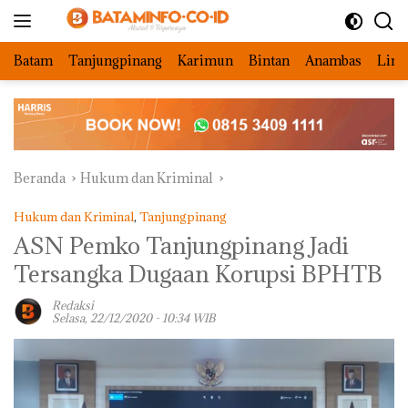
Langsung
ke
konten
Batam
Tanjungpinang
Karimun
Bintan
Anambas
Ling
Beranda
Hukum dan Kriminal
Hukum dan Kriminal
,
Tanjungpinang
ASN Pemko Tanjungpinang Jadi
Tersangka Dugaan Korupsi BPHTB
Redaksi
Selasa, 22/12/2020 - 10:34 WIB