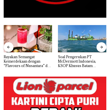
Rayakan Semangat
‎Soal Pengerukan PT
Kemerdekaan dengan
McDermott Indonesia,
“Flavours of Nusantara” di
KSOP Khusus Batam
Grand Mercure Batam
Tegaskan Perizinan Ada di
Centre
BP Batam