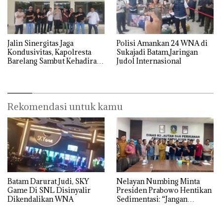
Jalin Sinergitas Jaga
Polisi Amankan 24 WNA di
Kondusivitas, Kapolresta
Sukajadi Batam,Jaringan
Barelang Sambut Kehadiran
Judol Internasional
Tokoh Pemuda Indonesia
Timur
Rekomendasi untuk kamu
Batam Darurat Judi, SKY
Nelayan Numbing Minta
Game Di SNL Disinyalir
Presiden Prabowo Hentikan
Dikendalikan WNA
Sedimentasi: “Jangan
Ganggu Laut Kami, Ini Satu-
satunya Tempat Kami