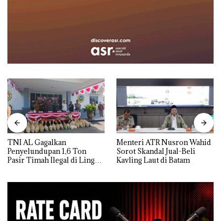
TNI AL Gagalkan
Menteri ATR Nusron Wahid
Penyelundupan 1,6 Ton
Sorot Skandal Jual-Beli
Pasir Timah Ilegal di Lingga,
Kavling Laut di Batam
Disembunyikan di Bawah
Kerambah untuk
Diselundupkan ke Malaysia