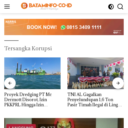
Langsung
ke
konten
Tersangka Korupsi
Proyek Dredging PT Mc
TNI AL Gagalkan
Dermott Disorot, Izin
Penyelundupan 1,6 Ton
PKKPRL Hingga Izin
Pasir Timah Ilegal di Lingga,
Lingkungan Dipertanyakan
Disembunyikan di Bawah
Kerambah untuk
Diselundupkan ke Malaysia