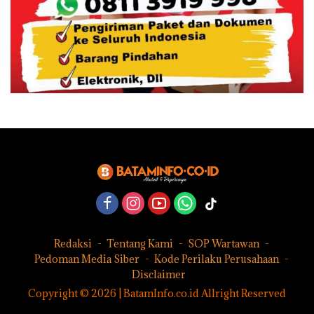
Redaksi
Tentang Kami
SOP Wartawan
Pedoman Media Siber
Kode Perilaku Perusahaan
Disclaimer
Copyright © 2026 | BatamInfo.co.id Allright Reserved