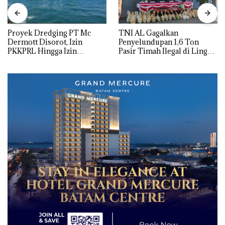
Proyek Dredging PT Mc
TNI AL Gagalkan
Dermott Disorot, Izin
Penyelundupan 1,6 Ton
PKKPRL Hingga Izin
Pasir Timah Ilegal di Lingga,
Lingkungan Dipertanyakan
Disembunyikan di Bawah
Kerambah untuk
Diselundupkan ke Malaysia