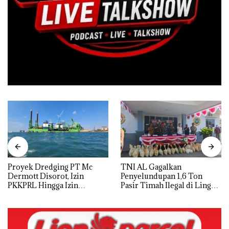
Proyek Dredging PT Mc
TNI AL Gagalkan
Dermott Disorot, Izin
Penyelundupan 1,6 Ton
PKKPRL Hingga Izin
Pasir Timah Ilegal di Lingga,
Lingkungan Dipertanyakan
Disembunyikan di Bawah
Kerambah untuk
Diselundupkan ke Malaysia