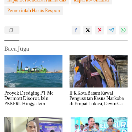
Pemerintah Harus Respon
Baca Juga
Proyek Dredging PT Mc
IPK Kota Batam Kawal
Dermott Disorot, Izin
Pengusutan Kasus Narkoba
PKKPRL Hingga Izin
di Empat Lokasi, Devin:Cari
Lingkungan Dipertanyakan
dan Usut tuntas Siapa Aktor
Utamanya