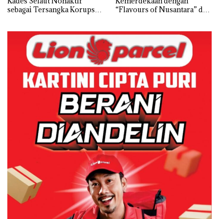
Kades Selaut Nonaktif
Kemerdekaan dengan
sebagai Tersangka Korupsi
“Flavours of Nusantara” di
APBDes, Negara Rugi Rp533
Grand Mercure Batam
Juta
Centre