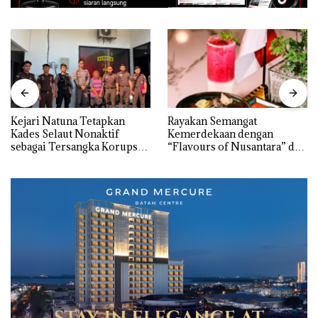
Kejari Natuna Tetapkan
Rayakan Semangat
Kades Selaut Nonaktif
Kemerdekaan dengan
sebagai Tersangka Korupsi
“Flavours of Nusantara” di
APBDes, Negara Rugi Rp533
Grand Mercure Batam
Juta
Centre