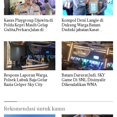
Kasus Playgroup Djuwita di
Kompol Deni Langie di
Polda Kepri Masih Gelap
Dukung Warga Batam
Gulita,Perkara Jalan di
Duduki jabatan Kasat
Tempat
Reskrim Polresta Barelang
Respons Laporan Warga,
Batam Darurat Judi, SKY
Polsek Lubuk Baja Gelar
Game Di SNL Disinyalir
Razia Gelper Sky City
Dikendalikan WNA
Rekomendasi untuk kamu