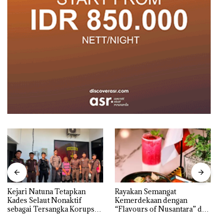
Kejari Natuna Tetapkan
Rayakan Semangat
Kades Selaut Nonaktif
Kemerdekaan dengan
sebagai Tersangka Korupsi
“Flavours of Nusantara” di
APBDes, Negara Rugi Rp533
Grand Mercure Batam