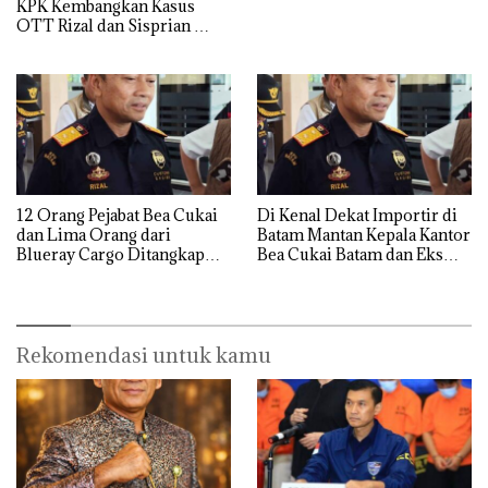
KPK Kembangkan Kasus
OTT Rizal dan Sisprian
Hingga Ke Batam
12 Orang Pejabat Bea Cukai
Di Kenal Dekat Importir di
dan Lima Orang dari
Batam Mantan Kepala Kantor
Blueray Cargo Ditangkap
Bea Cukai Batam dan Eks
saat OTT Pejabat Bea Cukai
Kabid P2 Bea Cukai Batam di
OTT KPK
Rekomendasi untuk kamu