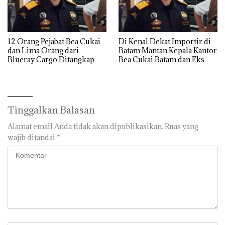
12 Orang Pejabat Bea Cukai
Di Kenal Dekat Importir di
dan Lima Orang dari
Batam Mantan Kepala Kantor
Blueray Cargo Ditangkap
Bea Cukai Batam dan Eks
saat OTT Pejabat Bea Cukai
Kabid P2 Bea Cukai Batam di
OTT KPK
Tinggalkan Balasan
Alamat email Anda tidak akan dipublikasikan.
Ruas yang
wajib ditandai
*