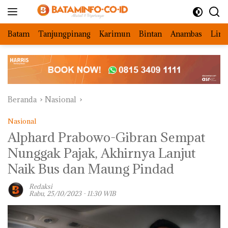
Langsung
ke
konten
Batam
Tanjungpinang
Karimun
Bintan
Anambas
Ling
Beranda
Nasional
Nasional
Alphard Prabowo-Gibran Sempat
Nunggak Pajak, Akhirnya Lanjut
Naik Bus dan Maung Pindad
Redaksi
Rabu, 25/10/2023 - 11:30 WIB