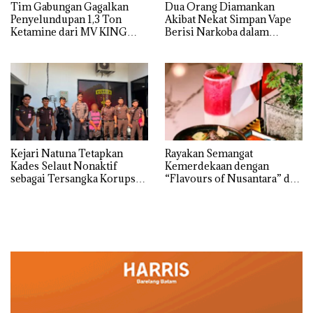
Tim Gabungan Gagalkan
Dua Orang Diamankan
Penyelundupan 1,3 Ton
Akibat Nekat Simpan Vape
Ketamine dari MV KING
Berisi Narkoba dalam
Kulkas, Kapolsek: Diedarkan
dengan Harga 2,5
Kejari Natuna Tetapkan
Rayakan Semangat
Kades Selaut Nonaktif
Kemerdekaan dengan
sebagai Tersangka Korupsi
“Flavours of Nusantara” di
APBDes, Negara Rugi Rp533
Grand Mercure Batam
Juta
Centre