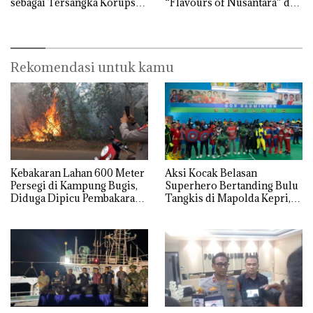
sebagai Tersangka Korupsi
“Flavours of Nusantara” di
APBDes, Negara Rugi Rp533
Grand Mercure Batam
Juta
Centre
Rekomendasi untuk kamu
Kebakaran Lahan 600 Meter
Aksi Kocak Belasan
Persegi di Kampung Bugis,
Superhero Bertanding Bulu
Diduga Dipicu Pembakaran
Tangkis di Mapolda Kepri,
Sampah
Sambut HUT RI Ke-81