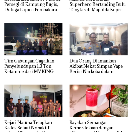
Persegi di Kampung Bugis,
Superhero Bertanding Bulu
Diduga Dipicu Pembakaran
Tangkis di Mapolda Kepri,
Sampah
Sambut HUT RI Ke-81
Tim Gabungan Gagalkan
Dua Orang Diamankan
Penyelundupan 1,3 Ton
Akibat Nekat Simpan Vape
Ketamine dari MV KING
Berisi Narkoba dalam
Kulkas, Kapolsek: Diedarkan
dengan Harga 2,5
Kejari Natuna Tetapkan
Rayakan Semangat
Kades Selaut Nonaktif
Kemerdekaan dengan