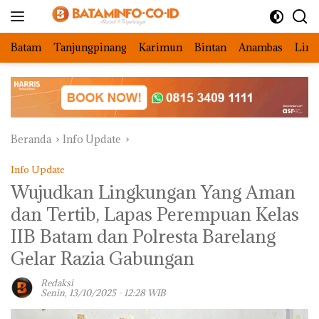
Langsung
ke
konten
Batam
Tanjungpinang
Karimun
Bintan
Anambas
Ling
Beranda
Info Update
Info Update
Wujudkan Lingkungan Yang Aman
dan Tertib, Lapas Perempuan Kelas
IIB Batam dan Polresta Barelang
Gelar Razia Gabungan
Redaksi
Senin, 13/10/2025 - 12:28 WIB