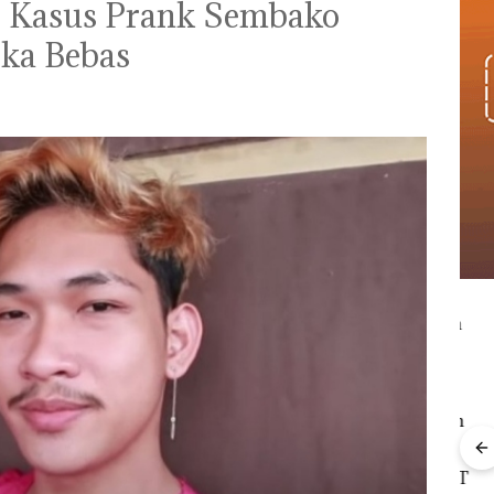
, Kasus Prank Sembako
eka Bebas
Viral Promo Spa
Tampilkan Wanita
‎Soal Pengerukan PT
t di
Berpakaian Minim,