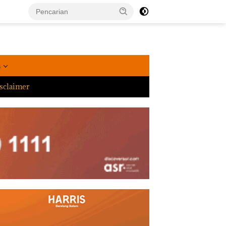
a
sclaimer