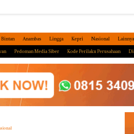
Bintan
Anambas
Lingga
Kepri
Nasional
Lainny
wan
Pedoman Media Siber
Kode Perilaku Perusahaan
Di
sional