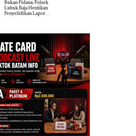
n Pidana, Polsek
k Baja Hentikan
Dekan FIKP UMRA
elidikan Laporan
Pengelolaan
k Dibawa Tanpa
Sedimentasi Laut 
: Murni Sengketa
Kepri Harus
Asuh!
Dibuktikan Secara
Ilmiah, Jangan Sa
Bertentangan den
Konservasi