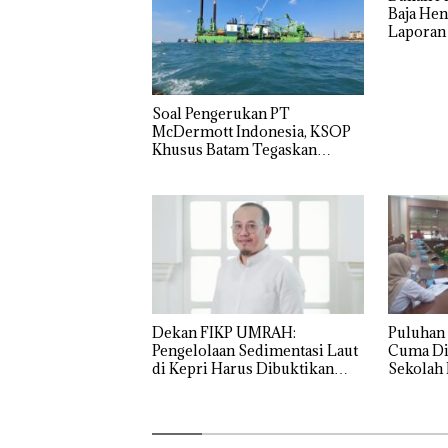
Baja Hen
Laporan
Izin: Mu
Asuh!
‎Soal Pengerukan PT
McDermott Indonesia, KSOP
Khusus Batam Tegaskan
Perizinan Ada di BP Batam
Dekan FIKP UMRAH:
Puluhan 
Pengelolaan Sedimentasi Laut
Cuma Di
di Kepri Harus Dibuktikan
Sekolah 
Secara Ilmiah, Jangan Sampai
Ditutup!
Bertentangan dengan
Konservasi