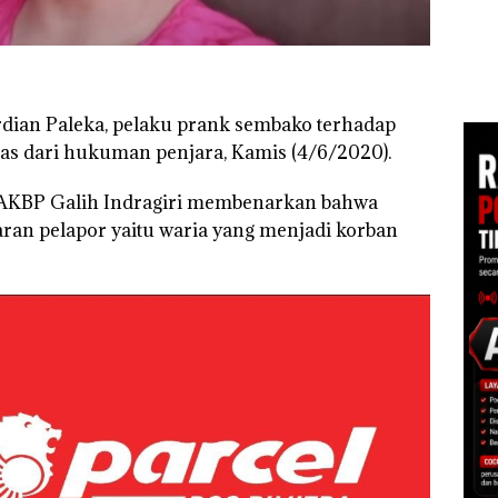
McDermott
Buka
Polisi dan Disparbud
Indonesia, KSOP
Lubu
gga
Batam Turun Tangan ‎
Khusus Batam
Peny
Tegaskan Perizinan
Ana
Ada di BP Batam
Izin
Hak 
dian Paleka, pelaku prank sembako terhadap
as dari hukuman penjara, Kamis (4/6/2020).
, AKBP Galih Indragiri membenarkan bahwa
aran pelapor yaitu waria yang menjadi korban