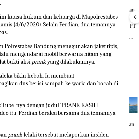
.
tim kuasa hukum dan keluarga di Mapolrestabes
amis (4/6/2020). Selain Ferdian, dua temannya,
Bisnis Wholesale
‎Soal Pengerukan PT
 Cuma
Network Catat
McDermott
bas.
Buka
esak
Pertumbuhan
Indonesia, KSOP
Lubu
a
Pendapatan Sebesar
Khusus Batam
Peny
im Polrestabes Bandung menggunakan jaket tipis,
12,7% Secara
Tegaskan Perizinan
Ana
a lalu mengendarai mobil berwarna hitam yang
Tahunan
Ada di BP Batam
Izin
Hak 
lat bukti aksi
prank
yang dilakukannya.
aleka bikin heboh. Ia membuat
agikan dus berisi sampah ke waria dan bocah di
Tube-nya dengan judul ‘PRANK KASIH
o itu, Ferdian beraksi bersama dua temannya
FIKP
Puluhan
Bisnis
‎Soal
:
Tahun
Wholesale
Pengerukan
olaan
‘Bodong’
Network
PT
rban
prank
lelaki tersebut melaporkan insiden
ntasi
Tapi Cuma
Catat
McDermott