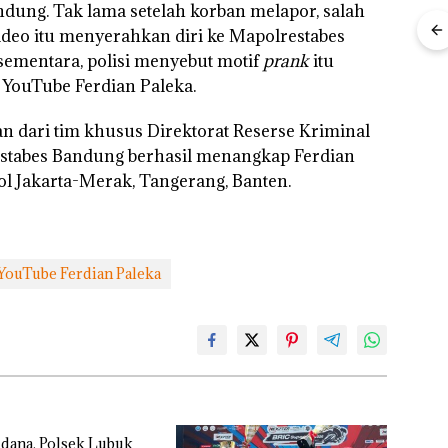
 Kepri
Ditegur, LBH
Pertumbuha
Indonesia,
dung. Tak lama setelah korban melapor, salah
Desak
n Pendapatan
KSOP
ideo itu menyerahkan diri ke Mapolrestabes
ikan
Sekolah
Sebesar
Khusus
sementara, polisi menyebut motif
prank
itu
Djuwita
12,7% Secara
Batam
Batam
Tahunan
Tegaskan
YouTube Ferdian Paleka.
Segera
Perizinan
i
Ditutup!
Ada di BP
n dari tim khusus Direktorat Reserse Kriminal
tangan
Batam
Buk
stabes Bandung berhasil menangkap Ferdian
Pida
vasi
tol Jakarta-Merak, Tangerang, Banten.
Pols
Lubu
Hen
Peny
Lap
Ana
YouTube Ferdian Paleka
Tanp
Mur
Sen
Hak 
dana, Polsek Lubuk