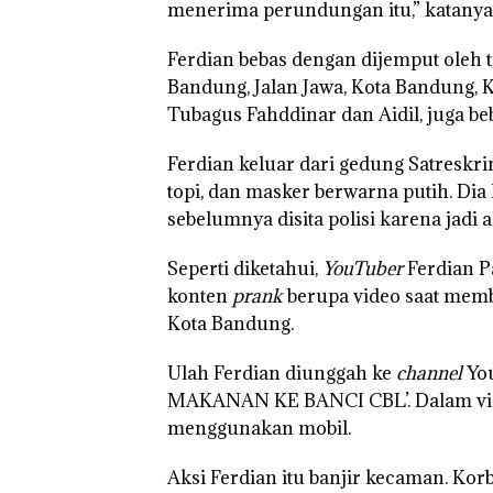
menerima perundungan itu,” katanya
Ferdian bebas dengan dijemput oleh 
Bandung, Jalan Jawa, Kota Bandung, K
Puluhan Tahun
‘Bodong’ Tapi
Tubagus Fahddinar dan Aidil, juga be
Ditegur, LBH D
Sekolah Djuwit
Ferdian keluar dari gedung Satreskr
Batam Segera
topi, dan masker berwarna putih. Di
Ditutup!
sebelumnya disita polisi karena jadi a
Seperti diketahui,
YouTuber
Ferdian P
konten
prank
berupa video saat memb
Kota Bandung.
Ulah Ferdian diunggah ke
channel
You
MAKANAN KE BANCI CBL’. Dalam vide
Dekan 
“Double
menggunakan mobil.
UMRAH
Winner”,
Pengel
Abimanyu
Aksi Ferdian itu banjir kecaman. Ko
Sedime
Melesat