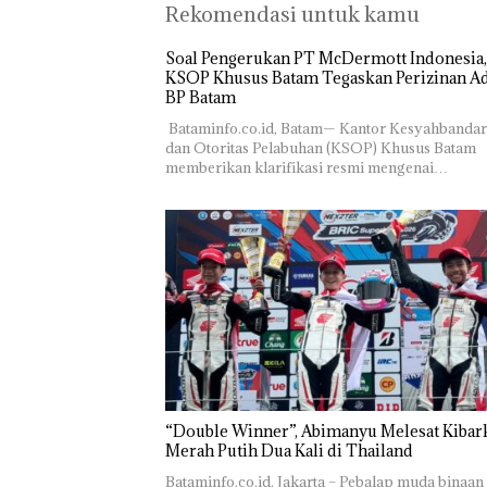
Rekomendasi untuk kamu
‎Soal Pengerukan PT McDermott Indonesia,
KSOP Khusus Batam Tegaskan Perizinan Ad
BP Batam
‎ ‎Bataminfo.co.id, Batam— Kantor Kesyahbanda
dan Otoritas Pelabuhan (KSOP) Khusus Batam
memberikan klarifikasi resmi mengenai…
“Double Winner”, Abimanyu Melesat Kibar
Merah Putih Dua Kali di Thailand
Bataminfo.co.id, Jakarta – Pebalap muda binaan