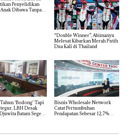
tikan Penyelidikan
 Anak Dibawa Tanpa
rni Sengketa Hak
“Double Winner”, Abimanyu
Melesat Kibarkan Merah Putih
Dua Kali di Thailand
Tahun ‘Bodong’ Tapi
Bisnis Wholesale Network
tegur, LBH Desak
Catat Pertumbuhan
Djuwita Batam Segera
Pendapatan Sebesar 12,7%
Secara Tahunan