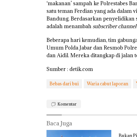
Laut di
Kibarkan
‘makanan’ sampah ke Polrestabes Ban
Harus
Merah Putih
satu teman Ferdian yang ada dalam v
Dibukt
Dua Kali di
Bandung. Berdasarkan penyelidikan 
Secara
Thailand
Ilmiah,
adalah menambah
subscriber
channel
Jangan
Sampa
Beberapa hari kemudian, tim gabunga
Berten
Bukan
dengan
Umum Polda Jabar dan Resmob Polre
Pidana,
Konser
dan Aidil. Mereka ditangkap di jalan 
Polsek
Lubuk Baja
Hentikan
Sumber : detik.com
Penyelidikan
Laporan
Anak Dibawa
Bebas dari bui
Waria cabut laporan
Tanpa Izin:
Murni
Sengketa
Komentar
Hak Asuh!
Baca Juga
Bukan Pi