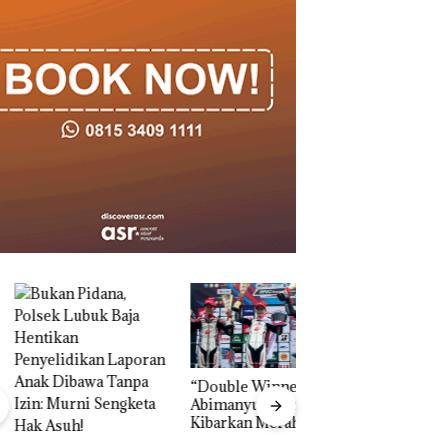
“Double Winner”,
Abimanyu Melesat
Kibarkan Merah Putih
Dua Kali di Thailand