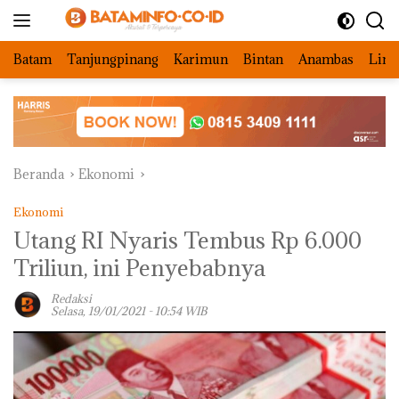
Langsung
ke
konten
Batam
Tanjungpinang
Karimun
Bintan
Anambas
Ling
Beranda
Ekonomi
Ekonomi
Utang RI Nyaris Tembus Rp 6.000
Triliun, ini Penyebabnya
Redaksi
Selasa, 19/01/2021 - 10:54 WIB