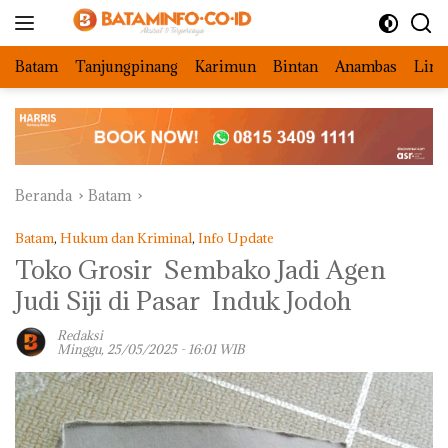
Langsung
ke
konten
Batam
Tanjungpinang
Karimun
Bintan
Anambas
Ling
Beranda
Batam
Batam
,
Hukum dan Kriminal
,
Info Update
Toko Grosir Sembako Jadi Agen
Judi Siji di Pasar Induk Jodoh
Redaksi
Minggu, 25/05/2025 - 16:01 WIB