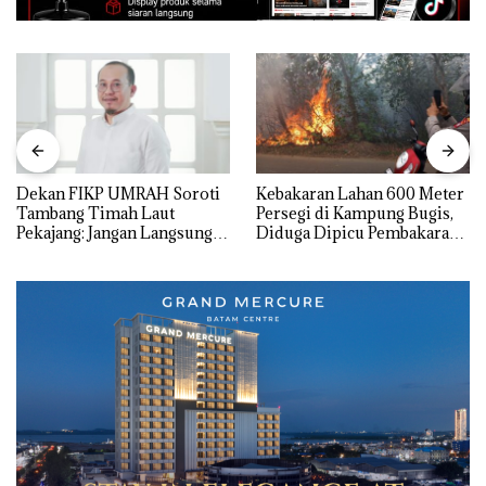
Dekan FIKP UMRAH Soroti
Kebakaran Lahan 600 Meter
Tambang Timah Laut
Persegi di Kampung Bugis,
Pekajang: Jangan Langsung
Diduga Dipicu Pembakaran
Bicara Kerugian, Buktikan
Sampah
Dulu Kerusakan
Lingkungannya