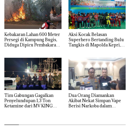
Kebakaran Lahan 600 Meter
Aksi Kocak Belasan
Persegi di Kampung Bugis,
Superhero Bertanding Bulu
Diduga Dipicu Pembakaran
Tangkis di Mapolda Kepri,
Sampah
Sambut HUT RI Ke-81
Tim Gabungan Gagalkan
Dua Orang Diamankan
Penyelundupan 1,3 Ton
Akibat Nekat Simpan Vape
Ketamine dari MV KING
Berisi Narkoba dalam
Kulkas, Kapolsek: Diedarkan
dengan Harga 2,5