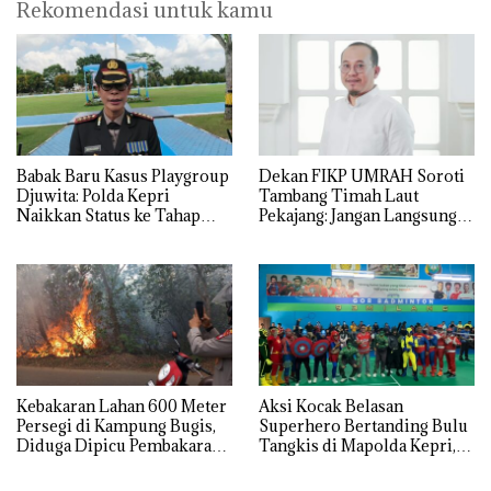
Rekomendasi untuk kamu
Babak Baru Kasus Playgroup
Dekan FIKP UMRAH Soroti
Djuwita: Polda Kepri
Tambang Timah Laut
Naikkan Status ke Tahap
Pekajang: Jangan Langsung
Penyidikan!
Bicara Kerugian, Buktikan
Dulu Kerusakan
Lingkungannya
Kebakaran Lahan 600 Meter
Aksi Kocak Belasan
Persegi di Kampung Bugis,
Superhero Bertanding Bulu
Diduga Dipicu Pembakaran
Tangkis di Mapolda Kepri,
Sampah
Sambut HUT RI Ke-81