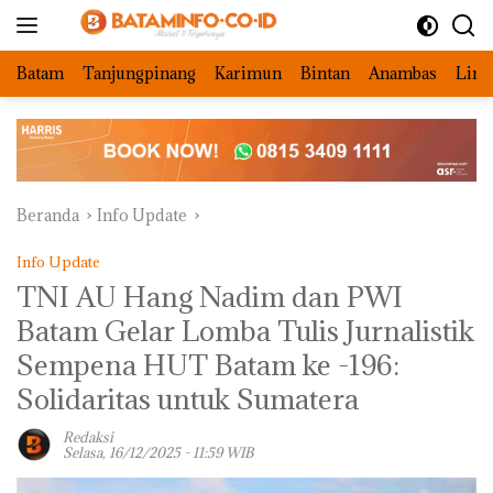
Langsung
ke
konten
Batam
Tanjungpinang
Karimun
Bintan
Anambas
Ling
Beranda
Info Update
Info Update
TNI AU Hang Nadim dan PWI
Batam Gelar Lomba Tulis Jurnalistik
Sempena HUT Batam ke -196:
Solidaritas untuk Sumatera
Redaksi
Selasa, 16/12/2025 - 11:59 WIB