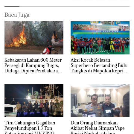
Baca Juga
Kebakaran Lahan 600 Meter
Aksi Kocak Belasan
Persegi di Kampung Bugis,
Superhero Bertanding Bulu
Diduga Dipicu Pembakaran
Tangkis di Mapolda Kepri,
Sampah
Sambut HUT RI Ke-81
Tim Gabungan Gagalkan
Dua Orang Diamankan
Penyelundupan 1,3 Ton
Akibat Nekat Simpan Vape
Ketamine dari MV KING
Berisi Narkoba dalam