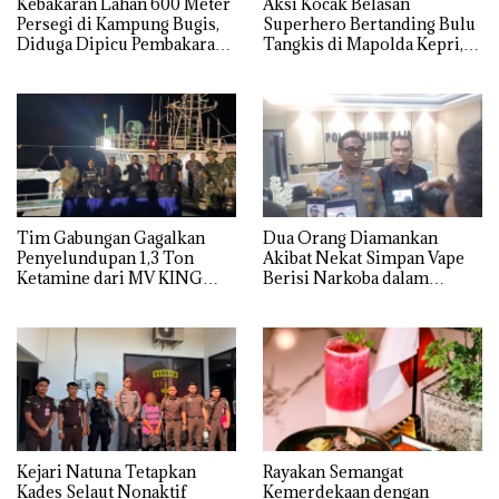
Kebakaran Lahan 600 Meter
Aksi Kocak Belasan
Persegi di Kampung Bugis,
Superhero Bertanding Bulu
Diduga Dipicu Pembakaran
Tangkis di Mapolda Kepri,
Sampah
Sambut HUT RI Ke-81
Tim Gabungan Gagalkan
Dua Orang Diamankan
Penyelundupan 1,3 Ton
Akibat Nekat Simpan Vape
Ketamine dari MV KING
Berisi Narkoba dalam
Kulkas, Kapolsek: Diedarkan
dengan Harga 2,5
Kejari Natuna Tetapkan
Rayakan Semangat
Kades Selaut Nonaktif
Kemerdekaan dengan