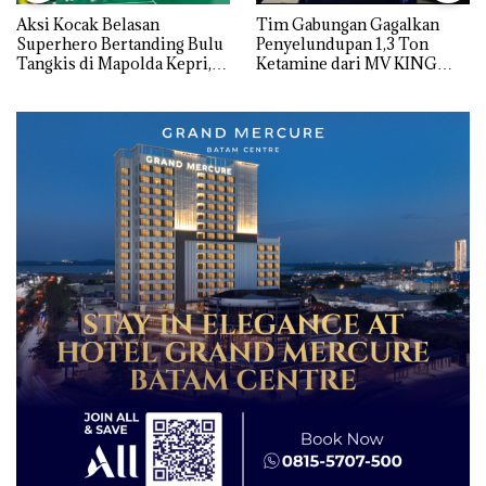
Aksi Kocak Belasan
Tim Gabungan Gagalkan
Superhero Bertanding Bulu
Penyelundupan 1,3 Ton
Tangkis di Mapolda Kepri,
Ketamine dari MV KING
Sambut HUT RI Ke-81