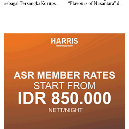
sebagai Tersangka Korupsi
“Flavours of Nusantara” di
APBDes, Negara Rugi Rp533
Grand Mercure Batam
Juta
Centre