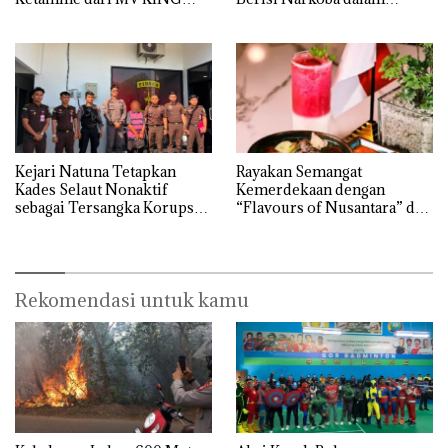
Kulkas, Kapolsek: Diedarkan
dengan Harga 2,5
Kejari Natuna Tetapkan
Rayakan Semangat
Kades Selaut Nonaktif
Kemerdekaan dengan
sebagai Tersangka Korupsi
“Flavours of Nusantara” di
APBDes, Negara Rugi Rp533
Grand Mercure Batam
Juta
Centre
Rekomendasi untuk kamu