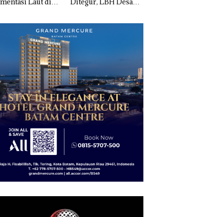
gur, LBH Desak
Pertumbuhan
Resort Waterfront
lah Djuwita
Pendapatan Sebesar
Batam Gelar
am Segera
12,7% Secara
Giveaway Spesial 
tup!
Tahunan
Diskon Menginap
24%