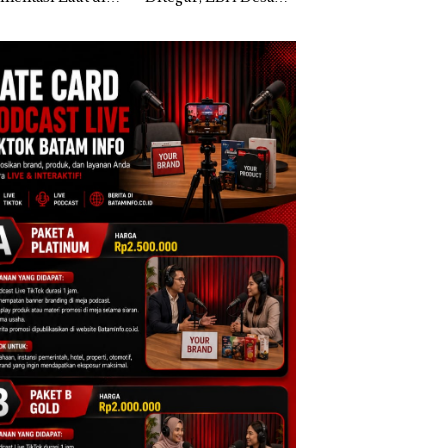
lah Djuwita
Pendapatan Sebesar
Batam Gelar
am Segera
12,7% Secara
Giveaway Spesial 
tup!
Tahunan
Diskon Menginap
24%