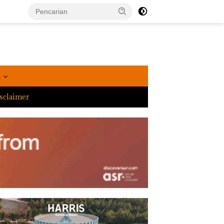
a
sclaimer