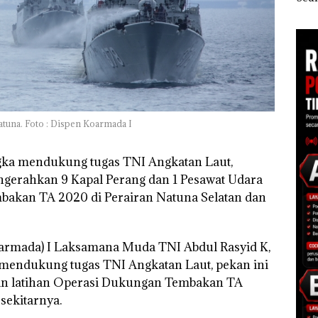
ksikan
Dua Kali di Thailand
Kepri Harus
Seko
7,4
Dibuktikan Secara
Bat
Ilmiah, Jangan Sampai
Ditu
Bertentangan dengan
Konservasi
tuna. Foto : Dispen Koarmada I
ka mendukung tugas TNI Angkatan Laut,
gerahkan 9 Kapal Perang dan 1 Pesawat Udara
bakan TA 2020 di Perairan Natuna Selatan dan
rmada) I Laksamana Muda TNI Abdul Rasyid K,
 mendukung tugas TNI Angkatan Laut, pekan ini
an latihan Operasi Dukungan Tembakan TA
sekitarnya.