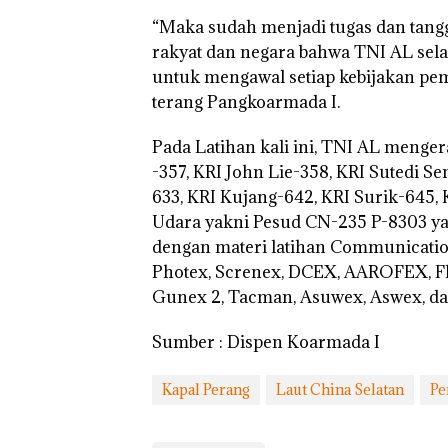
“Maka sudah menjadi tugas dan tan
rakyat dan negara bahwa TNI AL selal
untuk mengawal setiap kebijakan pe
terang Pangkoarmada I.
Pada Latihan kali ini, TNI AL meng
-357, KRI John Lie-358, KRI Sutedi Se
633, KRI Kujang-642, KRI Surik-645, 
Udara yakni Pesud CN-235 P-8303 y
dengan materi latihan Communication
Photex, Screnex, DCEX, AAROFEX, F
Gunex 2, Tacman, Asuwex, Aswex, da
Sumber : Dispen Koarmada I
Kapal Perang
Laut China Selatan
Pe
Dekan FIKP
Puluhan
Bisnis
Peraya
UMRAH:
Tahun
Wholesale
Ulang 