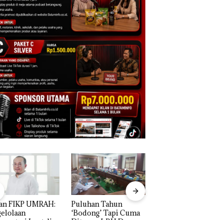
uhan Tahun
Bisnis Wholesale
Perayaan Ulang
dong’ Tapi Cuma
Network Catat
Tahun ke-24 HARR