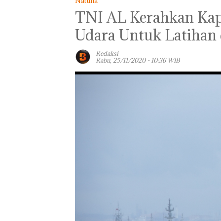
Natuna
TNI AL Kerahkan Kap
Udara Untuk Latihan 
Redaksi
Rabu, 25/11/2020 - 10:36 WIB
Proyek Jalan RE
Pemko Menaik
Martadinata
Target Pendapa
Sekupang Dikritik,
Daerah, Ekono