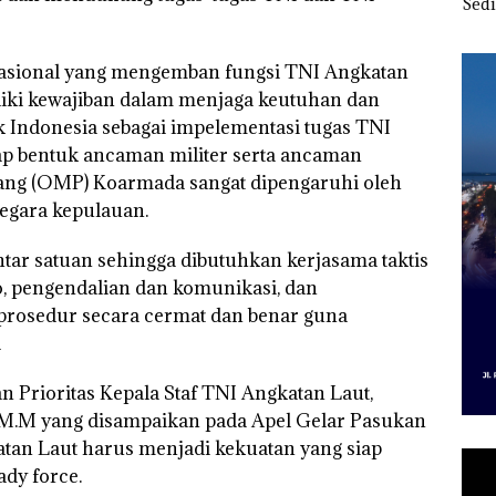
Kibarkan Merah Putih
Sedimentasi Laut di
Dite
Dua Kali di Thailand
Kepri Harus
Seko
Dibuktikan Secara
Bat
Ilmiah, Jangan Sampai
Ditu
asional yang mengemban fungsi TNI Angkatan
Bertentangan dengan
liki kewajiban dalam menjaga keutuhan dan
Konservasi
 Indonesia sebagai impelementasi tugas TNI
ap bentuk ancaman militer serta ancaman
erang (OMP) Koarmada sangat dipengaruhi oleh
negara kepulauan.
 antar satuan sehingga dibutuhkan kerjasama taktis
, pengendalian dan komunikasi, dan
prosedur secara cermat dan benar guna
a
an Prioritas Kepala Staf TNI Angkatan Laut,
 M.M yang disampaikan pada Apel Gelar Pasukan
tan Laut harus menjadi kekuatan yang siap
ady force.