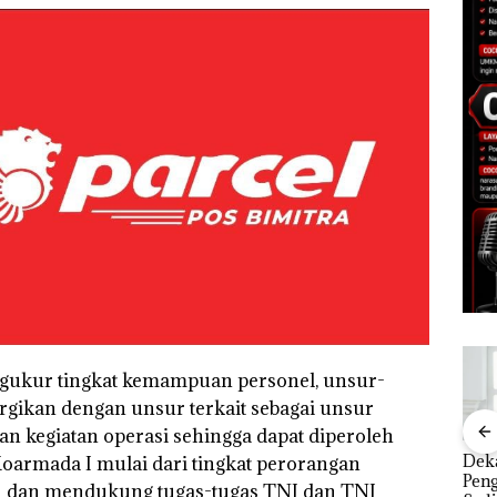
ngukur tingkat kemampuan personel, unsur-
gikan dengan unsur terkait sebagai unsur
 kegiatan operasi sehingga dapat diperoleh
ut 3
“Double Winner”,
Dekan FIKP UMRAH:
Pul
armada I mulai dari tingkat perorangan
di PN
Abimanyu Melesat
Pengelolaan
‘Bo
 dan mendukung tugas-tugas TNI dan TNI