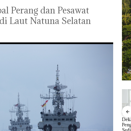
al Perang dan Pesawat
di Laut Natuna Selatan
kan
“Double Winner”,
Dekan FIKP UMRAH:
Pul
tan
Abimanyu Melesat
Pengelolaan
‘Bo
mi
Kibarkan Merah Putih
Sedimentasi Laut di
Dite