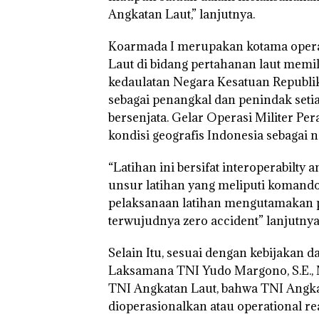
Resort Waterfront
Batam
Angkatan Laut,” lanjutnya.
Batam Gelar
Giveaway Spesial dan
Diskon Menginap
Koarmada I merupakan kotama oper
24%
Laut di bidang pertahanan laut memi
kedaulatan Negara Kesatuan Republik
sebagai penangkal dan penindak seti
bersenjata. Gelar Operasi Militer P
kondisi geografis Indonesia sebagai 
“Latihan ini bersifat interoperabilty
unsur latihan yang meliputi komando
pelaksanaan latihan mengutamakan 
terwujudnya zero accident” lanjutny
Selain Itu, sesuai dengan kebijakan d
Laksamana TNI Yudo Margono, S.E.,
TNI Angkatan Laut, bahwa TNI Angka
dioperasionalkan atau operational re