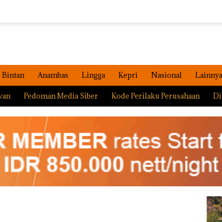
Bintan
Anambas
Lingga
Kepri
Nasional
Lainny
wan
Pedoman Media Siber
Kode Perilaku Perusahaan
Di