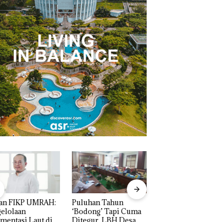
uhan Tahun
Bisnis Wholesale
Perayaan Ulang
dong’ Tapi Cuma
Network Catat
Tahun ke-24 HARR
gur, LBH Desak
Pertumbuhan
Resort Waterfront