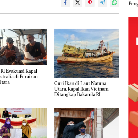
Tahun
Abimanyu
Pengelolaan
‘Bo
S
Penjara di PN
Melesat
Sedimentasi
Tap
Batam
Kibarkan
Laut di Kepri
Dite
ront
Merah Putih
Harus
Des
Gelar
Dua Kali di
Dibuktikan
Sek
way
Thailand
Secara
Dju
 dan
Ilmiah,
Bat
Jangan
Seg
nap
Sampai
Ditu
Bertentangan
dengan
Konservasi
RI Evakuasi Kapal
stralia di Perairan
Utara
Curi Ikan di Laut Natuna
Utara, Kapal Ikan Vietnam
Ditangkap Bakamla RI