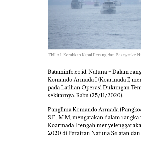
Masih Mulus Tapi
Batam Diproye
Diaspal
Tumbuh hingga 
Persen
TNI AL Kerahkan Kapal Perang dan Pesawat ke Na
Bataminfo.co.id, Natuna –
Dalam rang
Komando Armada I (Koarmada I) men
pada Latihan Operasi Dukungan Tem
sekitarnya. Rabu (25/11/2020).
Panglima Komando Armada (Pangkoa
S.E., M.M, mengatakan dalam rangka
Koarmada I tengah menyelenggarak
2020 di Perairan Natuna Selatan dan 