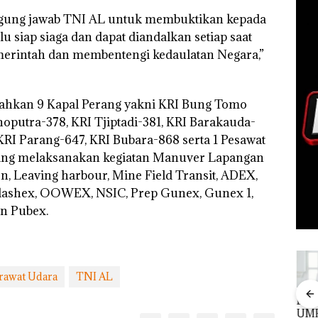
ggung jawab TNI AL untuk membuktikan kepada
u siap siaga dan dapat diandalkan setiap saat
merintah dan membentengi kedaulatan Negara,”
erahkan 9 Kapal Perang yakni KRI Bung Tomo
noputra-378, KRI Tjiptadi-381, KRI Barakauda-
KRI Parang-647, KRI Bubara-868 serta 1 Pesawat
ang melaksanakan kegiatan Manuver Lapangan
, Leaving harbour, Mine Field Transit, ADEX,
lashex, OOWEX, NSIC, Prep Gunex, Gunex 1,
n Pubex.
rawat Udara
TNI AL
an
Carolein
“Double
Dekan FIKP
Pul
Tahun
Dituntut 3
Winner”,
UMRAH:
Tah