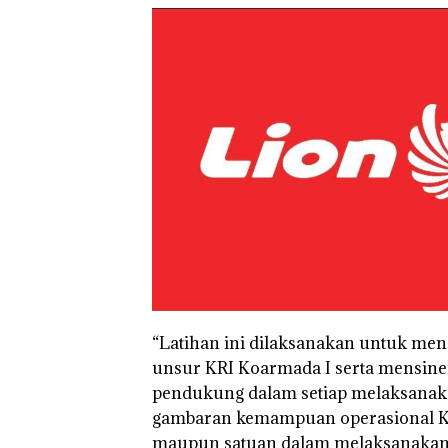
“Latihan ini dilaksanakan untuk me
unsur KRI Koarmada I serta mensiner
pendukung dalam setiap melaksanakan
Perayaan Ulang
Carolein Ditunt
gambaran kemampuan operasional Ko
Tahun ke-24 HARRIS
Tahun Penjara 
maupun satuan dalam melaksanakan