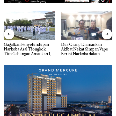
Gagalkan Penyelundupan
Dua Orang Diamankan
Narkoba Asal Tiongkok,
Akibat Nekat Simpan Vape
Tim Gabungan Amankan 1,3
Berisi Narkoba dalam
Ton Ketamine dari MV
Kulkas, Kapolsek: Diedarkan
KING SUN di Batam ‎
dengan Harga 2,5