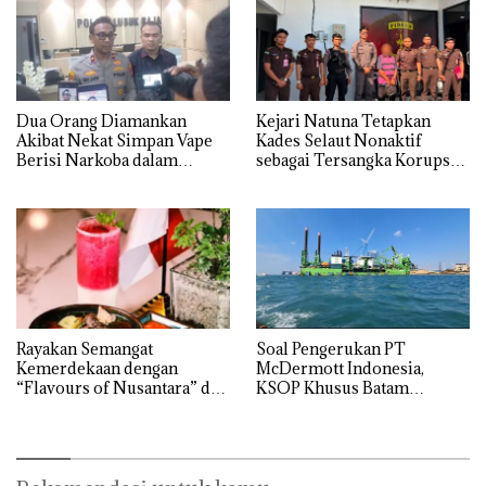
Dua Orang Diamankan
Kejari Natuna Tetapkan
Akibat Nekat Simpan Vape
Kades Selaut Nonaktif
Berisi Narkoba dalam
sebagai Tersangka Korupsi
Kulkas, Kapolsek: Diedarkan
APBDes, Negara Rugi Rp533
dengan Harga 2,5
Juta
Rayakan Semangat
‎Soal Pengerukan PT
Kemerdekaan dengan
McDermott Indonesia,
“Flavours of Nusantara” di
KSOP Khusus Batam
Grand Mercure Batam
Tegaskan Perizinan Ada di
Centre
BP Batam