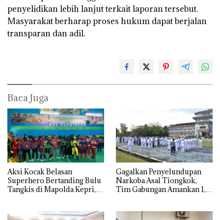
penyelidikan lebih lanjut terkait laporan tersebut.
Masyarakat berharap proses hukum dapat berjalan
transparan dan adil.
Baca Juga
Aksi Kocak Belasan
Gagalkan Penyelundupan
Superhero Bertanding Bulu
Narkoba Asal Tiongkok,
Tangkis di Mapolda Kepri,
Tim Gabungan Amankan 1,3
Sambut HUT RI Ke-81
Ton Ketamine dari MV
KING SUN di Batam ‎