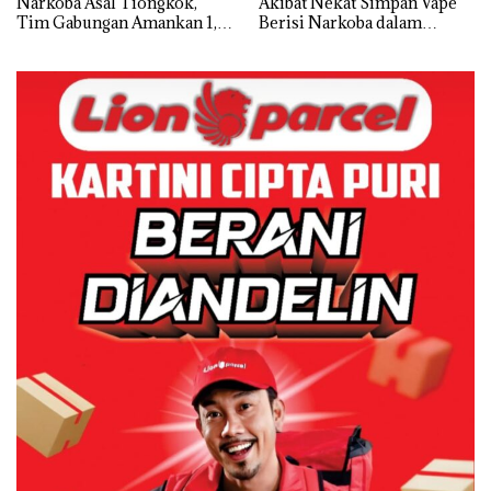
Narkoba Asal Tiongkok,
Akibat Nekat Simpan Vape
Tim Gabungan Amankan 1,3
Berisi Narkoba dalam
Ton Ketamine dari MV
Kulkas, Kapolsek: Diedarkan
KING SUN di Batam ‎
dengan Harga 2,5