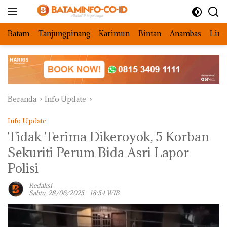
Langsung
ke
konten
Batam
Tanjungpinang
Karimun
Bintan
Anambas
Ling
Beranda
Info Update
Info Update
Tidak Terima Dikeroyok, 5 Korban
Sekuriti Perum Bida Asri Lapor
Polisi
Redaksi
Sabtu, 28/06/2025 - 18:54 WIB