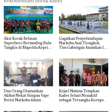
Rekomendasi untuk kamu
Aksi Kocak Belasan
Gagalkan Penyelundupan
Superhero Bertanding Bulu
Narkoba Asal Tiongkok,
Tangkis di Mapolda Kepri,
Tim Gabungan Amankan 1,3
Sambut HUT RI Ke-81
Ton Ketamine dari MV
KING SUN di Batam ‎
Dua Orang Diamankan
Kejari Natuna Tetapkan
Akibat Nekat Simpan Vape
Kades Selaut Nonaktif
Berisi Narkoba dalam
sebagai Tersangka Korupsi
Kulkas, Kapolsek: Diedarkan
APBDes, Negara Rugi Rp533
dengan Harga 2,5
Juta