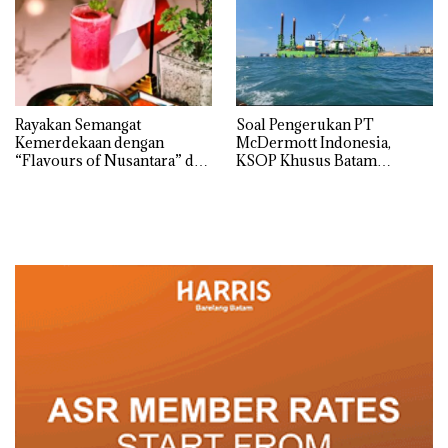
Rayakan Semangat
‎Soal Pengerukan PT
Kemerdekaan dengan
McDermott Indonesia,
“Flavours of Nusantara” di
KSOP Khusus Batam
Grand Mercure Batam
Tegaskan Perizinan Ada di
Centre
BP Batam