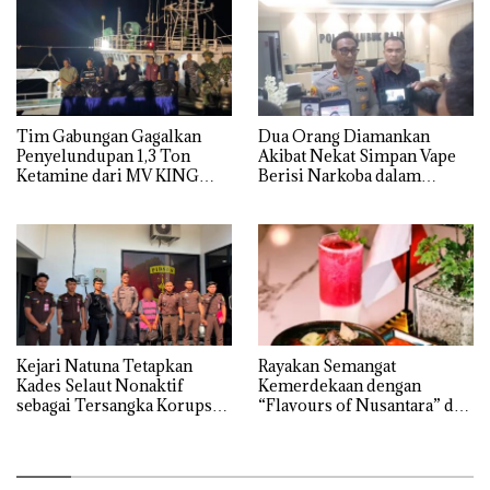
Tim Gabungan Gagalkan
Dua Orang Diamankan
Penyelundupan 1,3 Ton
Akibat Nekat Simpan Vape
Ketamine dari MV KING
Berisi Narkoba dalam
Kulkas, Kapolsek: Diedarkan
dengan Harga 2,5
Kejari Natuna Tetapkan
Rayakan Semangat
Kades Selaut Nonaktif
Kemerdekaan dengan
sebagai Tersangka Korupsi
“Flavours of Nusantara” di
APBDes, Negara Rugi Rp533
Grand Mercure Batam
Juta
Centre