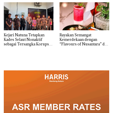
dengan Harga 2,5
Kejari Natuna Tetapkan
Rayakan Semangat
Kades Selaut Nonaktif
Kemerdekaan dengan
sebagai Tersangka Korupsi
“Flavours of Nusantara” di
APBDes, Negara Rugi Rp533
Grand Mercure Batam
Juta
Centre