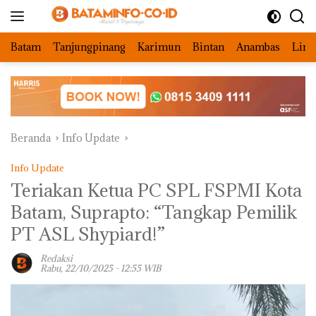
Langsung
ke
konten
Batam
Tanjungpinang
Karimun
Bintan
Anambas
Ling
Beranda
Info Update
Info Update
Teriakan Ketua PC SPL FSPMI Kota
Batam, Suprapto: “Tangkap Pemilik
PT ASL Shypiard!”
Redaksi
Rabu, 22/10/2025 - 12:55 WIB