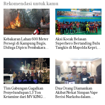
Rekomendasi untuk kamu
Kebakaran Lahan 600 Meter
Aksi Kocak Belasan
Persegi di Kampung Bugis,
Superhero Bertanding Bulu
Diduga Dipicu Pembakaran
Tangkis di Mapolda Kepri,
Sampah
Sambut HUT RI Ke-81
Tim Gabungan Gagalkan
Dua Orang Diamankan
Penyelundupan 1,3 Ton
Akibat Nekat Simpan Vape
Ketamine dari MV KING
Berisi Narkoba dalam
Kulkas, Kapolsek: Diedarkan