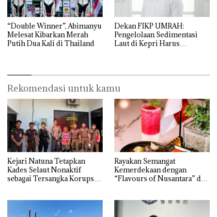
“Double Winner”, Abimanyu
Dekan FIKP UMRAH:
Melesat Kibarkan Merah
Pengelolaan Sedimentasi
Putih Dua Kali di Thailand
Laut di Kepri Harus
Dibuktikan Secara Ilmiah,
Jangan Sampai Bertentangan
dengan Konservasi
Rekomendasi untuk kamu
Kejari Natuna Tetapkan
Rayakan Semangat
Kades Selaut Nonaktif
Kemerdekaan dengan
sebagai Tersangka Korupsi
“Flavours of Nusantara” di
APBDes, Negara Rugi Rp533
Grand Mercure Batam
Juta
Centre