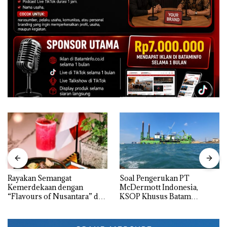
Rayakan Semangat
‎Soal Pengerukan PT
Kemerdekaan dengan
McDermott Indonesia,
“Flavours of Nusantara” di
KSOP Khusus Batam
Grand Mercure Batam
Tegaskan Perizinan Ada di
Centre
BP Batam