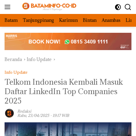
Langsung
ke
konten
Batam
Tanjungpinang
Karimun
Bintan
Anambas
Ling
Beranda
Info Update
Info Update
Telkom Indonesia Kembali Masuk
Daftar LinkedIn Top Companies
2025
Redaksi
Rabu, 23/04/2025 - 19:17 WIB