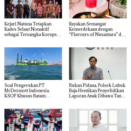
Kejari Natuna Tetapkan
Rayakan Semangat
Kades Selaut Nonaktif
Kemerdekaan dengan
sebagai Tersangka Korupsi
“Flavours of Nusantara” di
APBDes, Negara Rugi Rp533
Grand Mercure Batam
Juta
Centre
‎Soal Pengerukan PT
Bukan Pidana, Polsek Lubuk
McDermott Indonesia,
Baja Hentikan Penyelidikan
KSOP Khusus Batam
Laporan Anak Dibawa Tanpa
Tegaskan Perizinan Ada di
Izin: Murni Sengketa Hak
BP Batam
Asuh!