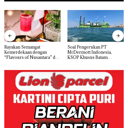
Rayakan Semangat
‎Soal Pengerukan PT
Kemerdekaan dengan
McDermott Indonesia,
“Flavours of Nusantara” di
KSOP Khusus Batam
Grand Mercure Batam
Tegaskan Perizinan Ada di
Centre
BP Batam