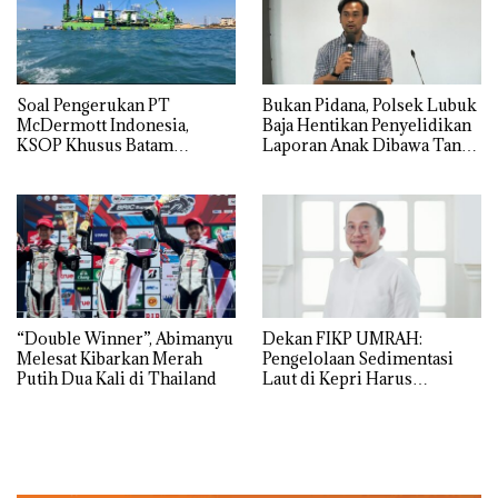
‎Soal Pengerukan PT
Bukan Pidana, Polsek Lubuk
McDermott Indonesia,
Baja Hentikan Penyelidikan
KSOP Khusus Batam
Laporan Anak Dibawa Tanpa
Tegaskan Perizinan Ada di
Izin: Murni Sengketa Hak
BP Batam
Asuh!
“Double Winner”, Abimanyu
Dekan FIKP UMRAH:
Melesat Kibarkan Merah
Pengelolaan Sedimentasi
Putih Dua Kali di Thailand
Laut di Kepri Harus
Dibuktikan Secara Ilmiah,
Jangan Sampai Bertentangan
dengan Konservasi