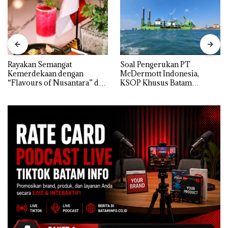
Rayakan Semangat
‎Soal Pengerukan PT
Kemerdekaan dengan
McDermott Indonesia,
“Flavours of Nusantara” di
KSOP Khusus Batam
Grand Mercure Batam
Tegaskan Perizinan Ada di
Centre
BP Batam