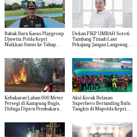
Babak Baru Kasus Playgroup
Dekan FIKP UMRAH Soroti
Djuwita: Polda Kepri
Tambang Timah Laut
Naikkan Status ke Tahap
Pekajang: Jangan Langsung
Penyidikan!
Bicara Kerugian, Buktikan
Dulu Kerusakan
Lingkungannya
Kebakaran Lahan 600 Meter
Aksi Kocak Belasan
Persegi di Kampung Bugis,
Superhero Bertanding Bulu
Diduga Dipicu Pembakaran
Tangkis di Mapolda Kepri,
Sampah
Sambut HUT RI Ke-81