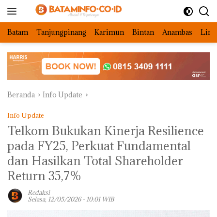
Langsung
ke
konten
Batam
Tanjungpinang
Karimun
Bintan
Anambas
Ling
Beranda
Info Update
Info Update
Telkom Bukukan Kinerja Resilience
pada FY25, Perkuat Fundamental
dan Hasilkan Total Shareholder
Return 35,7%
Redaksi
Selasa, 12/05/2026 - 10:01 WIB