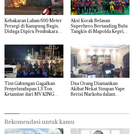
Kebakaran Lahan 600 Meter
Aksi Kocak Belasan
Persegi di Kampung Bugis,
Superhero Bertanding Bulu
Diduga Dipicu Pembakaran
Tangkis di Mapolda Kepri,
Sampah
Sambut HUT RI Ke-81
Tim Gabungan Gagalkan
Dua Orang Diamankan
Penyelundupan 1,3 Ton
Akibat Nekat Simpan Vape
Ketamine dari MV KING
Berisi Narkoba dalam
Kulkas, Kapolsek: Diedarkan
dengan Harga 2,5
Rekomendasi untuk kamu