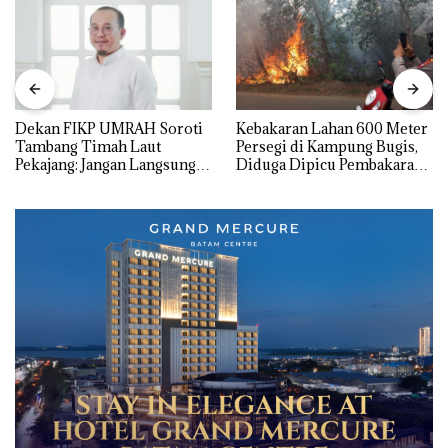
Dekan FIKP UMRAH Soroti
Kebakaran Lahan 600 Meter
Tambang Timah Laut
Persegi di Kampung Bugis,
Pekajang: Jangan Langsung
Diduga Dipicu Pembakaran
Bicara Kerugian, Buktikan
Sampah
Dulu Kerusakan
Lingkungannya