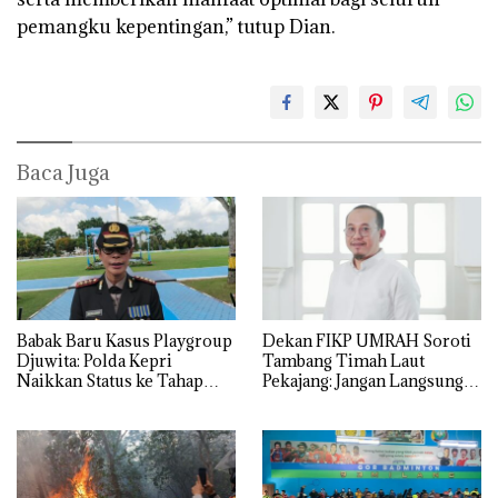
pemangku kepentingan,” tutup Dian.
Baca Juga
Babak Baru Kasus Playgroup
Dekan FIKP UMRAH Soroti
Djuwita: Polda Kepri
Tambang Timah Laut
Naikkan Status ke Tahap
Pekajang: Jangan Langsung
Penyidikan!
Bicara Kerugian, Buktikan
Dulu Kerusakan
Lingkungannya