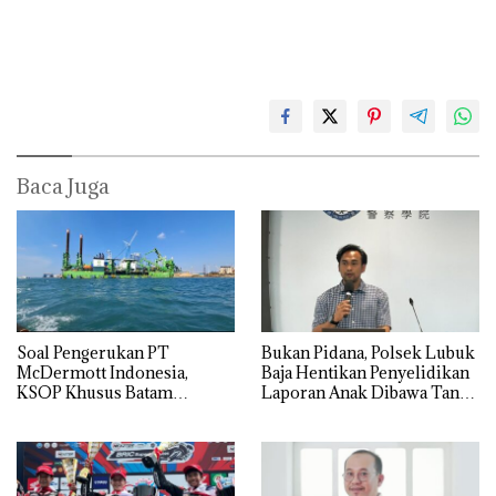
Baca Juga
‎Soal Pengerukan PT
Bukan Pidana, Polsek Lubuk
McDermott Indonesia,
Baja Hentikan Penyelidikan
KSOP Khusus Batam
Laporan Anak Dibawa Tanpa
Tegaskan Perizinan Ada di
Izin: Murni Sengketa Hak
BP Batam
Asuh!