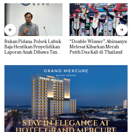
Bukan Pidana, Polsek Lubuk
“Double Winner”, Abimanyu
Baja Hentikan Penyelidikan
Melesat Kibarkan Merah
Laporan Anak Dibawa Tanpa
Putih Dua Kali di Thailand
Izin: Murni Sengketa Hak
Asuh!