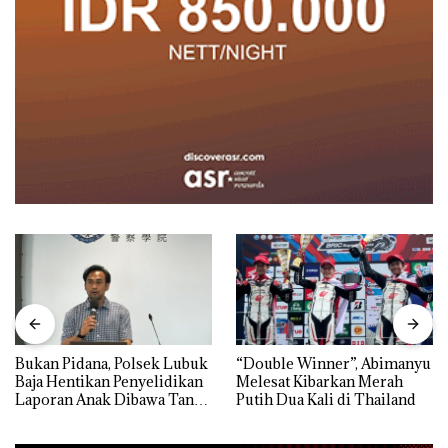
Bukan Pidana, Polsek Lubuk
“Double Winner”, Abimanyu
Baja Hentikan Penyelidikan
Melesat Kibarkan Merah
Laporan Anak Dibawa Tanpa
Putih Dua Kali di Thailand
Izin: Murni Sengketa Hak
Asuh!