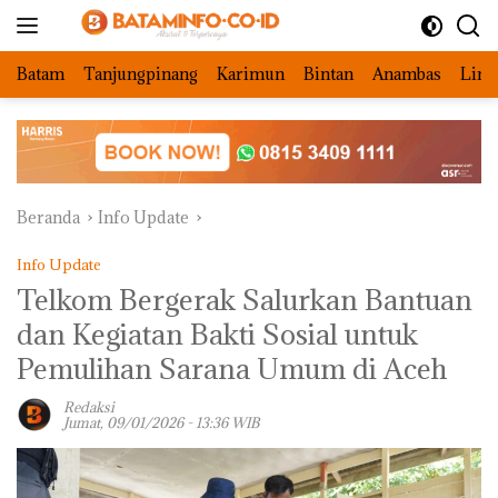
Langsung
ke
konten
Batam
Tanjungpinang
Karimun
Bintan
Anambas
Ling
Beranda
Info Update
Info Update
‎Telkom Bergerak Salurkan Bantuan
dan Kegiatan Bakti Sosial untuk
Pemulihan Sarana Umum di Aceh ‎
Redaksi
Jumat, 09/01/2026 - 13:36 WIB