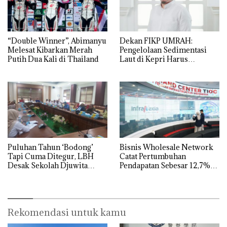
“Double Winner”, Abimanyu
Dekan FIKP UMRAH:
Melesat Kibarkan Merah
Pengelolaan Sedimentasi
Putih Dua Kali di Thailand
Laut di Kepri Harus
Dibuktikan Secara Ilmiah,
Jangan Sampai Bertentangan
dengan Konservasi
Puluhan Tahun ‘Bodong’
Bisnis Wholesale Network
Tapi Cuma Ditegur, LBH
Catat Pertumbuhan
Desak Sekolah Djuwita
Pendapatan Sebesar 12,7%
Batam Segera Ditutup!
Secara Tahunan
Rekomendasi untuk kamu