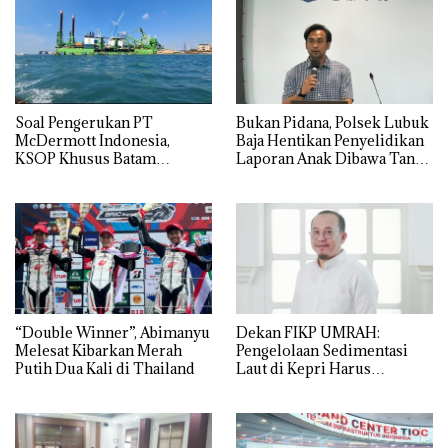
‎Soal Pengerukan PT
Bukan Pidana, Polsek Lubuk
McDermott Indonesia,
Baja Hentikan Penyelidikan
KSOP Khusus Batam
Laporan Anak Dibawa Tanpa
Tegaskan Perizinan Ada di
Izin: Murni Sengketa Hak
BP Batam
Asuh!
“Double Winner”, Abimanyu
Dekan FIKP UMRAH:
Melesat Kibarkan Merah
Pengelolaan Sedimentasi
Putih Dua Kali di Thailand
Laut di Kepri Harus
Dibuktikan Secara Ilmiah,
Jangan Sampai Bertentangan
dengan Konservasi