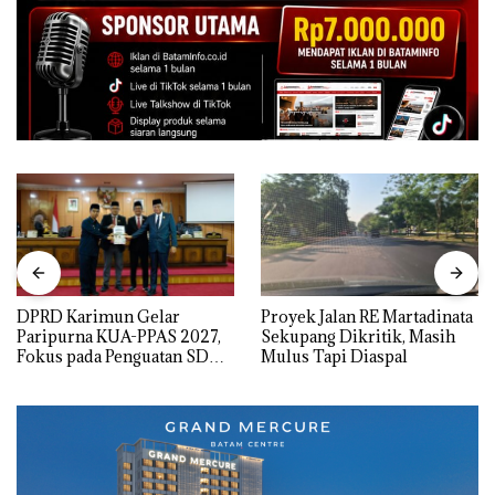
DPRD Karimun Gelar
Proyek Jalan RE Martadinata
Paripurna KUA-PPAS 2027,
Sekupang Dikritik, Masih
Fokus pada Penguatan SDM,
Mulus Tapi Diaspal
Infrastruktur, dan
Pertumbuhan Ekonomi