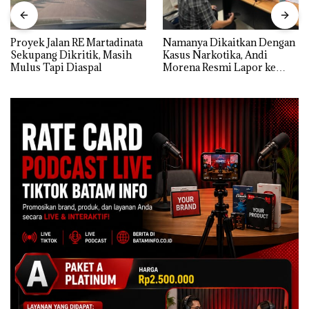
Proyek Jalan RE Martadinata
Namanya Dikaitkan Dengan
Sekupang Dikritik, Masih
Kasus Narkotika, Andi
Mulus Tapi Diaspal
Morena Resmi Lapor ke
Polda Kepri