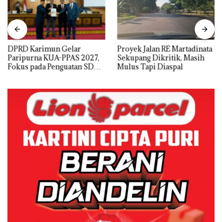
DPRD Karimun Gelar
Proyek Jalan RE Martadinata
Paripurna KUA-PPAS 2027,
Sekupang Dikritik, Masih
Fokus pada Penguatan SDM,
Mulus Tapi Diaspal
Infrastruktur, dan
Pertumbuhan Ekonomi