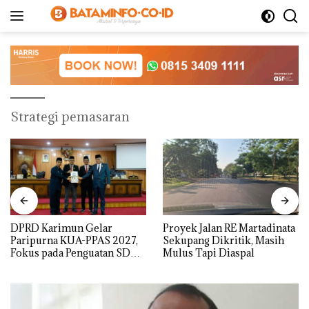
Langsung
ke
konten
Strategi pemasaran
DPRD Karimun Gelar
Proyek Jalan RE Martadinata
Paripurna KUA-PPAS 2027,
Sekupang Dikritik, Masih
Fokus pada Penguatan SDM,
Mulus Tapi Diaspal
Infrastruktur, dan
Pertumbuhan Ekonomi