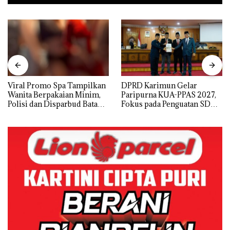
Viral Promo Spa Tampilkan
DPRD Karimun Gelar
Wanita Berpakaian Minim,
Paripurna KUA-PPAS 2027,
Polisi dan Disparbud Batam
Fokus pada Penguatan SDM,
Turun Tangan ‎
Infrastruktur, dan
Pertumbuhan Ekonomi