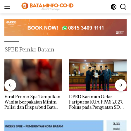
Langsung
ke
konten
SPBE Pemko Batam
Viral Promo Spa Tampilkan
DPRD Karimun Gelar
Wanita Berpakaian Minim,
Paripurna KUA-PPAS 2027,
Polisi dan Disparbud Batam
Fokus pada Penguatan SDM,
Turun Tangan ‎
Infrastruktur, dan
Pertumbuhan Ekonomi