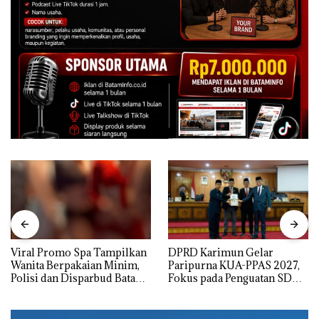
Viral Promo Spa Tampilkan
DPRD Karimun Gelar
Wanita Berpakaian Minim,
Paripurna KUA-PPAS 2027,
Polisi dan Disparbud Batam
Fokus pada Penguatan SDM,
Turun Tangan ‎
Infrastruktur, dan
Pertumbuhan Ekonomi