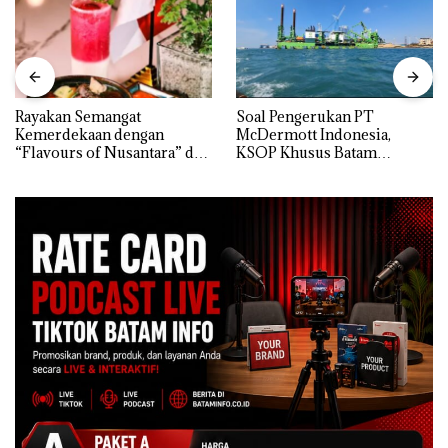
Rayakan Semangat
‎Soal Pengerukan PT
Kemerdekaan dengan
McDermott Indonesia,
“Flavours of Nusantara” di
KSOP Khusus Batam
Grand Mercure Batam
Tegaskan Perizinan Ada di
Centre
BP Batam