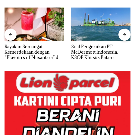
Rayakan Semangat
‎Soal Pengerukan PT
Kemerdekaan dengan
McDermott Indonesia,
“Flavours of Nusantara” di
KSOP Khusus Batam
Grand Mercure Batam
Tegaskan Perizinan Ada di
Centre
BP Batam