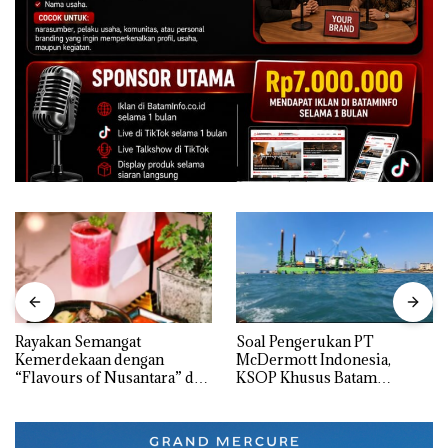
Rayakan Semangat
‎Soal Pengerukan PT
Kemerdekaan dengan
McDermott Indonesia,
“Flavours of Nusantara” di
KSOP Khusus Batam
Grand Mercure Batam
Tegaskan Perizinan Ada di
Centre
BP Batam