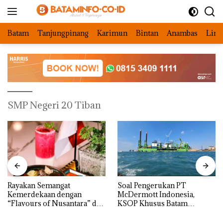
Langsung
ke
konten
Batam
Tanjungpinang
Karimun
Bintan
Anambas
Ling
SMP Negeri 20 Tiban
Rayakan Semangat
‎Soal Pengerukan PT
Kemerdekaan dengan
McDermott Indonesia,
“Flavours of Nusantara” di
KSOP Khusus Batam
Grand Mercure Batam
Tegaskan Perizinan Ada di
Centre
BP Batam