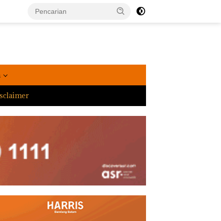
a
sclaimer