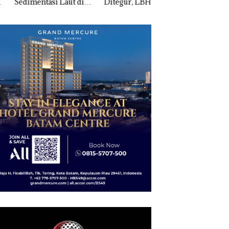
mentasi Laut di
Ditegur, LBH Desak
Pertumbuhan
i Harus
Sekolah Djuwita
Pendapatan Sebesa
ktikan Secara
Batam Segera
12,7% Secara
ah, Jangan Sampai
Ditutup!
Tahunan
entangan dengan
servasi