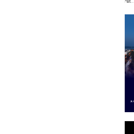
ont
Batam
Kibarkan Merah Putih
Sedi
Dua Kali di Thailand
Kepr
al dan
Dibu
ap
Ilmi
Bert
Kon