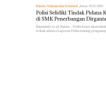
Masih Mulus Ta
Batam
,
Hukum dan Kriminal
Jumat, 19/11/2021 -
Diaspal
Polisi Selidiki Tindak Pidana 
di SMK Penerbangan Dirganta
Batam
Bataminfo.co.id, Batam – Polda Kepri akan lak
terkait adanya Laporan Polisi tentang pengani