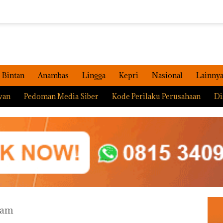
Bintan
Anambas
Lingga
Kepri
Nasional
Lainny
wan
Pedoman Media Siber
Kode Perilaku Perusahaan
Di
tam