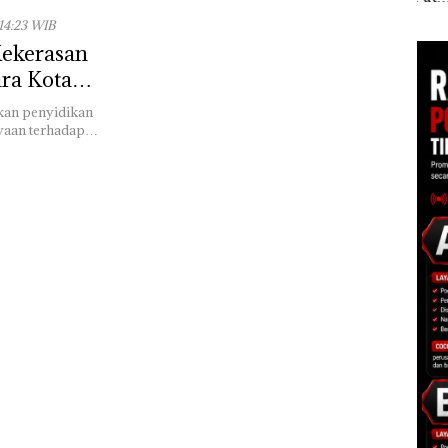
pi
Batam Diproyeksikan
Dua Kali di Thailand
Kepr
 14:23 WIB
Tumbuh hingga 7,4
Dibu
Kekerasan
Persen
Ilmi
Bert
ra Kota
Kon
ukan penyidikan
ayaan terhadap…