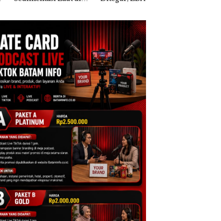
i Harus
Sekolah Djuwita
Pendapatan Sebesa
ktikan Secara
Batam Segera
12,7% Secara
ah, Jangan Sampai
Ditutup!
Tahunan
entangan dengan
servasi