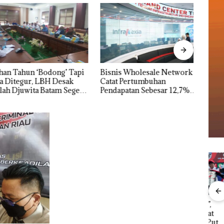
Tahun ‘Bodong’ Tapi
Bisnis Wholesale Network
Pera
tegur, LBH Desak
Catat Pertumbuhan
HARR
Djuwita Batam Segera
Pendapatan Sebesar 12,7%
Bata
Secara Tahunan
dan 
Pemko Menaikkan
“Double Winner”,
Dek
Target Pendapatan
Abimanyu Melesat
Peng
tik,
Daerah, Ekonomi
Kibarkan Merah Putih
Sedi