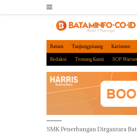
Langsung
ke
konten
Batam
Tanjungpinang
Karimun
Redaksi
Tentang Kami
SOP Warta
SMK Penerbangan Dirgantara Ba