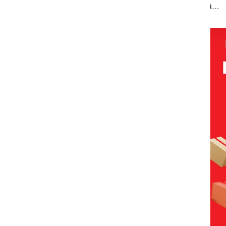
rk
ke-24
Tahun
Abimanyu
Peng
HARRIS
Penjara di PN
Melesat
Sed
mbuha
Resort
Batam
Kibarkan
Laut
apatan
Waterfront
Merah Putih
Har
r
Batam Gelar
Dua Kali di
Dib
Secara
Giveaway
Thailand
Seca
an
Spesial dan
Ilmi
Diskon
Jang
Menginap
Sam
24%
Bert
den
Kon