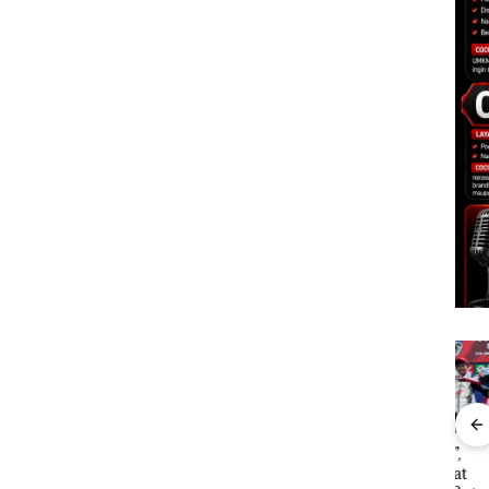
Carolein Dituntut 3
“Double Winner”,
Dek
ARRIS
Tahun Penjara di PN
Abimanyu Melesat
Peng