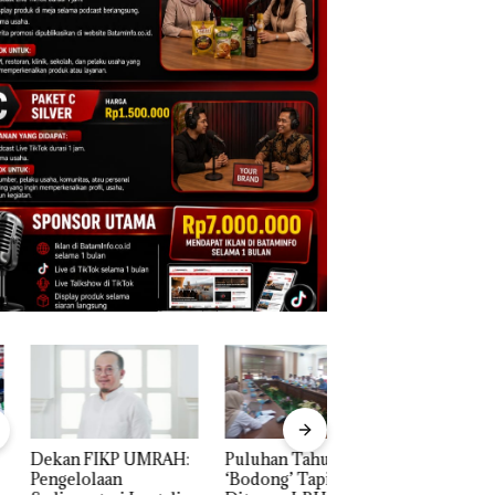
an FIKP UMRAH:
Puluhan Tahun
Bisnis Wholesale
elolaan
‘Bodong’ Tapi Cuma
Network Catat