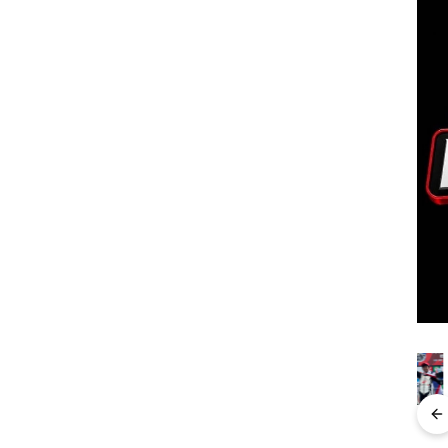
Perayaan
Carolein
“Double
Dek
ale
Ulang Tahun
Dituntut 3
Winner”,
UMR