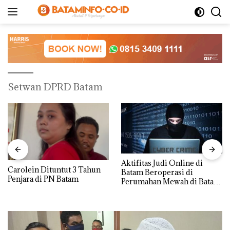
Langsung
ke
konten
Setwan DPRD Batam
Aktifitas Judi Online di
Carolein Dituntut 3 Tahun
Batam Beroperasi di
Penjara di PN Batam
Perumahan Mewah di Batam
Center