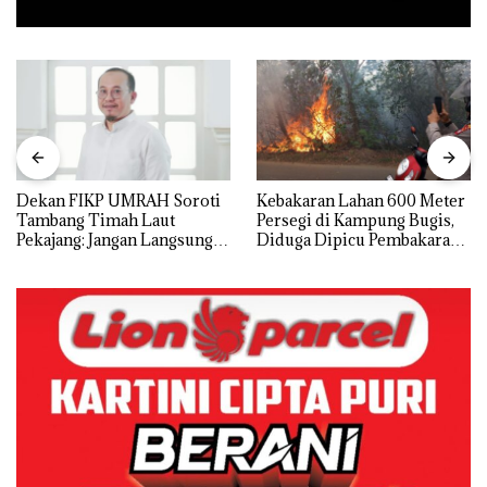
Dekan FIKP UMRAH Soroti
Kebakaran Lahan 600 Meter
Tambang Timah Laut
Persegi di Kampung Bugis,
Pekajang: Jangan Langsung
Diduga Dipicu Pembakaran
Bicara Kerugian, Buktikan
Sampah
Dulu Kerusakan
Lingkungannya