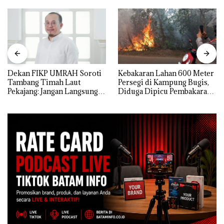
Dekan FIKP UMRAH Soroti
Kebakaran Lahan 600 Meter
Tambang Timah Laut
Persegi di Kampung Bugis,
Pekajang: Jangan Langsung
Diduga Dipicu Pembakaran
Bicara Kerugian, Buktikan
Sampah
Dulu Kerusakan
Lingkungannya