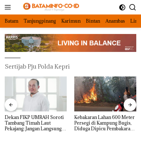
Langsung
ke
konten
Batam
Tanjungpinang
Karimun
Bintan
Anambas
Ling
Sertijab Pju Polda Kepri
Dekan FIKP UMRAH Soroti
Kebakaran Lahan 600 Meter
Tambang Timah Laut
Persegi di Kampung Bugis,
Pekajang: Jangan Langsung
Diduga Dipicu Pembakaran
Bicara Kerugian, Buktikan
Sampah
Dulu Kerusakan