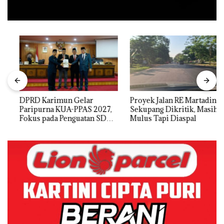
DPRD Karimun Gelar
Proyek Jalan RE Martadinata
Paripurna KUA-PPAS 2027,
Sekupang Dikritik, Masih
Fokus pada Penguatan SDM,
Mulus Tapi Diaspal
Infrastruktur, dan
Pertumbuhan Ekonomi