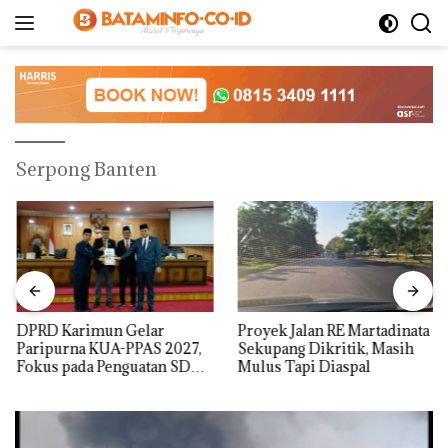
Langsung
ke
konten
Serpong Banten
DPRD Karimun Gelar
Proyek Jalan RE Martadinata
Paripurna KUA-PPAS 2027,
Sekupang Dikritik, Masih
Fokus pada Penguatan SDM,
Mulus Tapi Diaspal
Infrastruktur, dan
Pertumbuhan Ekonomi