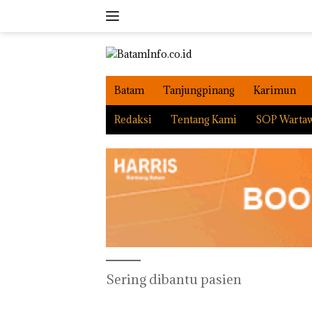
Langsung
ke
konten
Batam
Tanjungpinang
Karimun
Redaksi
Tentang Kami
SOP Warta
Sering dibantu pasien