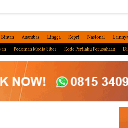
Bintan
Anambas
Lingga
Kepri
Nasional
Lainny
wan
Pedoman Media Siber
Kode Perilaku Perusahaan
Di