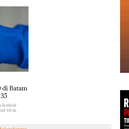
9 di Batam
 35
m kembali
ovid-19) di…