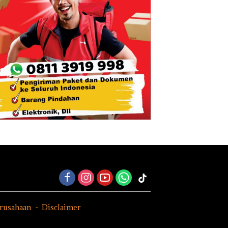
erusahaan
Disclaimer