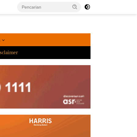
a
sclaimer