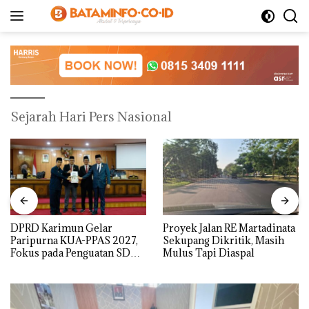
Langsung
ke
konten
Sejarah Hari Pers Nasional
DPRD Karimun Gelar
Proyek Jalan RE Martadinata
Paripurna KUA-PPAS 2027,
Sekupang Dikritik, Masih
Fokus pada Penguatan SDM,
Mulus Tapi Diaspal
Infrastruktur, dan
Pertumbuhan Ekonomi