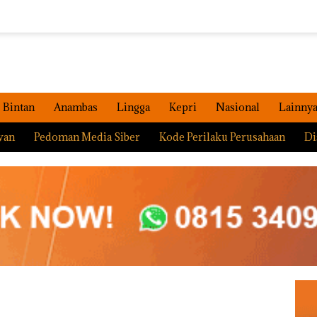
Bintan
Anambas
Lingga
Kepri
Nasional
Lainny
wan
Pedoman Media Siber
Kode Perilaku Perusahaan
Di