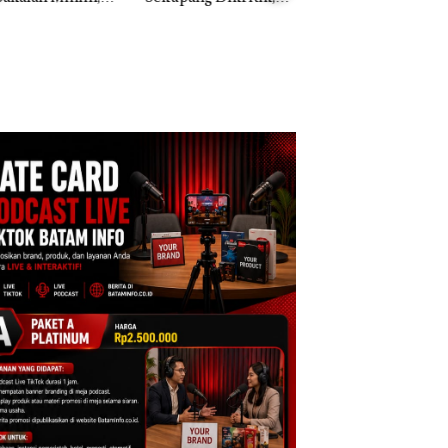
ih Mulus Tapi
Morena Resmi Lapor
a Natuna Keluhka
pal
ke Polda Kepri
Sulit Temui Bupat