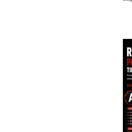
Polisi dan Disparbud
Mas
Ponsel Wartawan
but
Batam Turun Tangan ‎
Dias
erta
ggota
s
s IIB