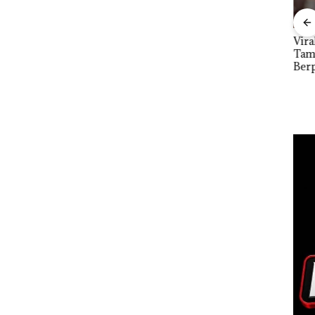
tkan
Dari Mujapati ke
Viral Promo Spa
DPR
Sujapati 17 Bulan
Tampilkan Wanita
Par
i
Kepemimpinan,Warg
Berpakaian Minim,
2027
Lapor
a Natuna Keluhkan
Polisi dan Disparbud
Pen
Sulit Temui Bupati
Batam Turun Tangan ‎
Infr
Per
Eko