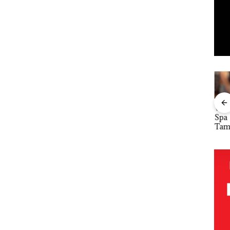
ta
Namanya
Dari
Viral Promo
DP
Kawal
Dikaitkan
Mujapati ke
Spa
Kar
utan
Dengan
Sujapati 17
Tampilkan
Gel
Kasus
Bulan
Wanita
Pari
a di
Narkotika,
Kepemimpin
Berpakaian
KUA
Andi Morena
an,Warga
Minim, Polisi
2027
Resmi Lapor
Natuna
dan
pad
Cari
ke Polda
Keluhkan
Disparbud
Pen
ut
Kepri
Sulit Temui
Batam Turun
SDM
Siapa
Bupati
Tangan ‎
Infr
, da
nya
Per
n E