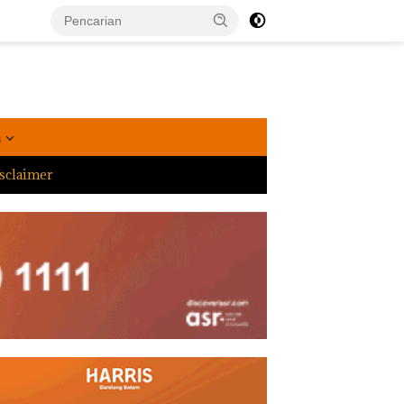
a
sclaimer