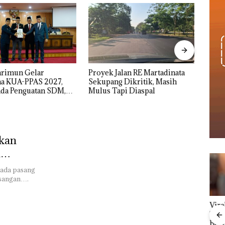
alan RE Martadinata
IPK Kota Batam Kawal
Nama
 Dikritik, Masih
Pengusutan Kasus Narkoba di
Kasu
pi Diaspal
Empat Lokasi, Devin:Cari dan
Resmi
Usut tuntas Siapa Aktor
Utamanya
ukan
i
 ada pasang
asangan….
Viral Promo Spa
Proy
Carolein Parewang
Tampilkan Wanita
Mart
‘Disemprot’ Hakim,
Berpakaian Minim,
Seku
Terkait Aksi Rusak