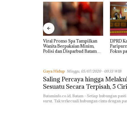
o Spa Tampilkan
DPRD Karimun Gelar
Proyek J
akaian Minim,
Paripurna KUA-PPAS 2027,
Sekupang
Disparbud Batam
Fokus pada Penguatan SDM,
Mulus Ta
n ‎
Infrastruktur, dan
Pertumbuhan Ekonomi
Gaya Hidup
Minggu, 05/07/2020 - 09:33 WIB
Saling Percaya hingga Melak
Sesuatu Secara Terpisah, 5 Cir
Hubungan yang Sehat
Bataminfo.co.id, Batam – Setiap hubungan pasti
surut. Tak terkecuali hubungan cinta dengan p