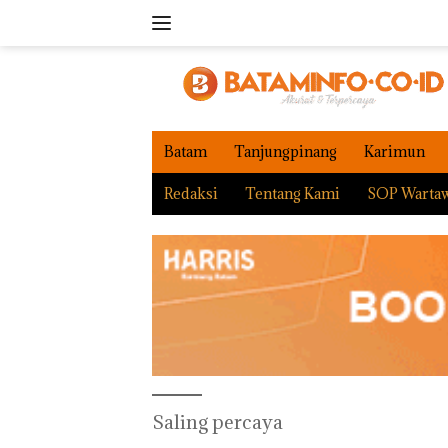
Langsung
ke
konten
Batam
Tanjungpinang
Karimun
Redaksi
Tentang Kami
SOP Warta
Saling percaya