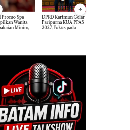
D Karimun Gelar
Proyek Jalan RE
IPK Kota Batam Ka
ipurna KUA-PPAS
Martadinata
Pengusutan Kasus
, Fokus pada
Sekupang Dikritik,
Narkoba di Empat
guatan SDM,
Masih Mulus Tapi
Lokasi, Devin:Cari
astruktur, dan
Diaspal
dan Usut tuntas Si
tumbuhan
Aktor Utamanya
nomi