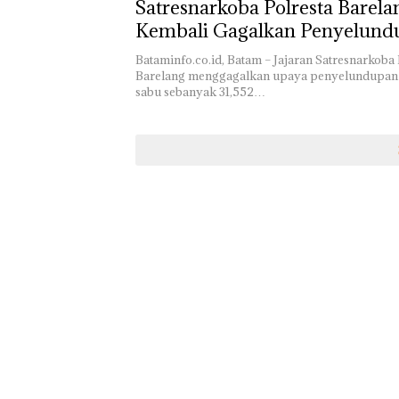
Satresnarkoba Polresta Barela
Kembali Gagalkan Penyelund
31,552 Kilogram
Bataminfo.co.id, Batam – Jajaran Satresnarkoba 
Barelang menggagalkan upaya penyelundupan n
sabu sebanyak 31,552…