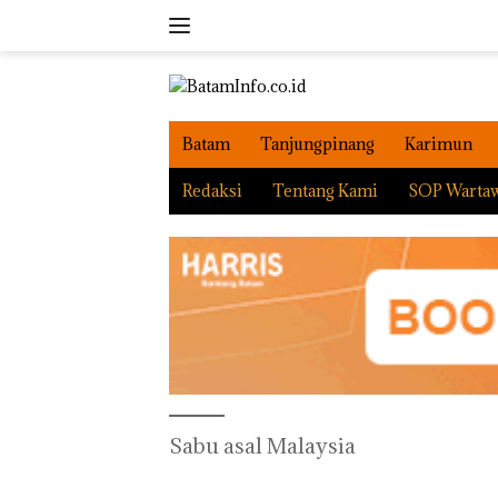
Langsung
ke
konten
Batam
Tanjungpinang
Karimun
Redaksi
Tentang Kami
SOP Warta
Sabu asal Malaysia