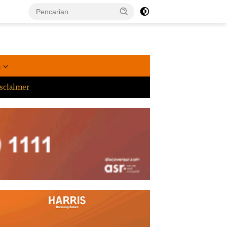
a
sclaimer