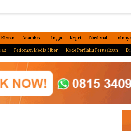
Bintan
Anambas
Lingga
Kepri
Nasional
Lainny
wan
Pedoman Media Siber
Kode Perilaku Perusahaan
Di