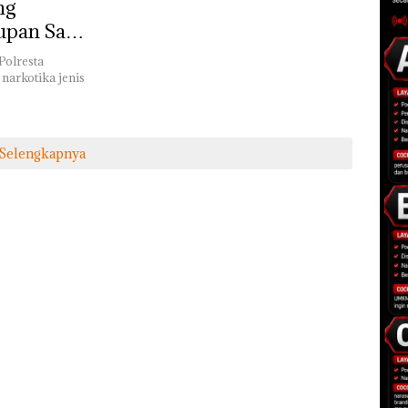
ng
upan Sabu
Polresta
arkotika jenis
Selengkapnya