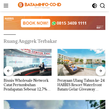
Langsung
ke
konten
Ruang Anggrek Terbakar
Bisnis Wholesale Network
Perayaan Ulang Tahun ke-24
Catat Pertumbuhan
HARRIS Resort Waterfront
Pendapatan Sebesar 12,7%
Batam Gelar Giveaway
Secara Tahunan
Spesial dan Diskon
Menginap 24%