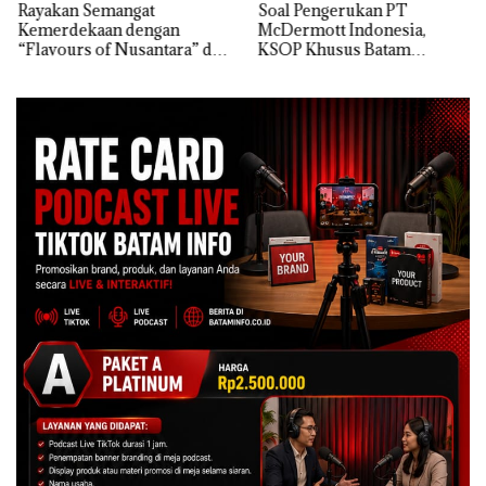
Rayakan Semangat
‎Soal Pengerukan PT
Kemerdekaan dengan
McDermott Indonesia,
“Flavours of Nusantara” di
KSOP Khusus Batam
Grand Mercure Batam
Tegaskan Perizinan Ada di
Centre
BP Batam