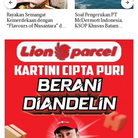
Rayakan Semangat
‎Soal Pengerukan PT
Kemerdekaan dengan
McDermott Indonesia,
“Flavours of Nusantara” di
KSOP Khusus Batam
Grand Mercure Batam
Tegaskan Perizinan Ada di
Centre
BP Batam