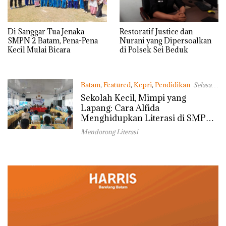
Di Sanggar Tua Jenaka
Restoratif Justice dan
SMPN 2 Batam, Pena-Pena
Nurani yang Dipersoalkan
Kecil Mulai Bicara
di Polsek Sei Beduk
Batam
,
Featured
,
Kepri
,
Pendidikan
Selasa,
20/01/2026 - 23:45 WIB
Sekolah Kecil, Mimpi yang
Lapang: Cara Alfida
Menghidupkan Literasi di SMPN
38 Batam
Mendorong Literasi