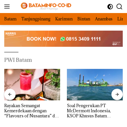
Langsung
ke
konten
Batam
Tanjungpinang
Karimun
Bintan
Anambas
Ling
PWI Batam
Rayakan Semangat
‎Soal Pengerukan PT
Kemerdekaan dengan
McDermott Indonesia,
“Flavours of Nusantara” di
KSOP Khusus Batam
Grand Mercure Batam
Tegaskan Perizinan Ada di
Centre
BP Batam