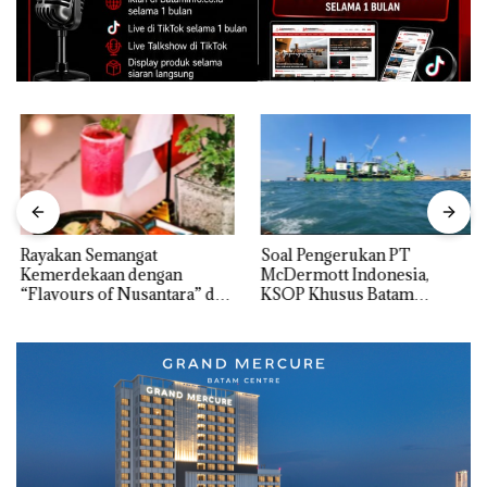
Rayakan Semangat
‎Soal Pengerukan PT
Kemerdekaan dengan
McDermott Indonesia,
“Flavours of Nusantara” di
KSOP Khusus Batam
Grand Mercure Batam
Tegaskan Perizinan Ada di
Centre
BP Batam