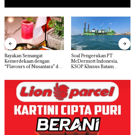
Rayakan Semangat
‎Soal Pengerukan PT
Kemerdekaan dengan
McDermott Indonesia,
“Flavours of Nusantara” di
KSOP Khusus Batam
Grand Mercure Batam
Tegaskan Perizinan Ada di
Centre
BP Batam