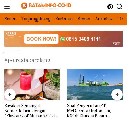
Langsung
ke
konten
Batam
Tanjungpinang
Karimun
Bintan
Anambas
Ling
#polrestabarelang
Rayakan Semangat
‎Soal Pengerukan PT
Kemerdekaan dengan
McDermott Indonesia,
“Flavours of Nusantara” di
KSOP Khusus Batam
Grand Mercure Batam
Tegaskan Perizinan Ada di
Centre
BP Batam