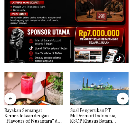
Rayakan Semangat
‎Soal Pengerukan PT
Kemerdekaan dengan
McDermott Indonesia,
“Flavours of Nusantara” di
KSOP Khusus Batam
Grand Mercure Batam
Tegaskan Perizinan Ada di
Centre
BP Batam