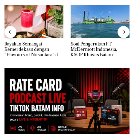
Rayakan Semangat
‎Soal Pengerukan PT
Kemerdekaan dengan
McDermott Indonesia,
“Flavours of Nusantara” di
KSOP Khusus Batam
Grand Mercure Batam
Tegaskan Perizinan Ada di
Centre
BP Batam