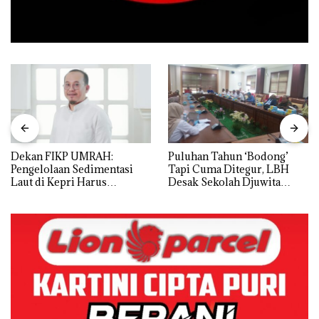
Dekan FIKP UMRAH:
Puluhan Tahun ‘Bodong’
Pengelolaan Sedimentasi
Tapi Cuma Ditegur, LBH
Laut di Kepri Harus
Desak Sekolah Djuwita
Dibuktikan Secara Ilmiah,
Batam Segera Ditutup!
Jangan Sampai Bertentangan
dengan Konservasi