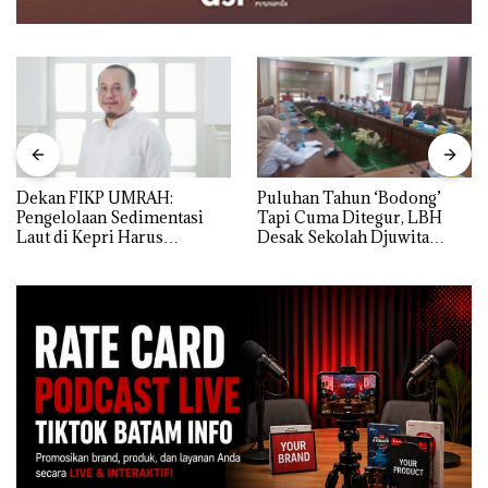
Dekan FIKP UMRAH:
Puluhan Tahun ‘Bodong’
Pengelolaan Sedimentasi
Tapi Cuma Ditegur, LBH
Laut di Kepri Harus
Desak Sekolah Djuwita
Dibuktikan Secara Ilmiah,
Batam Segera Ditutup!
Jangan Sampai Bertentangan
dengan Konservasi