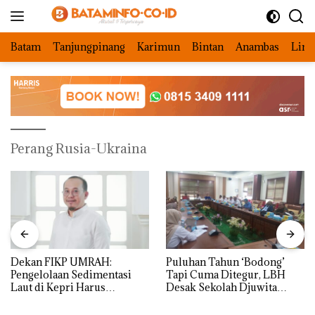
Langsung
ke
konten
Batam
Tanjungpinang
Karimun
Bintan
Anambas
Ling
Perang Rusia-Ukraina
Dekan FIKP UMRAH:
Puluhan Tahun ‘Bodong’
Pengelolaan Sedimentasi
Tapi Cuma Ditegur, LBH
Laut di Kepri Harus
Desak Sekolah Djuwita
Dibuktikan Secara Ilmiah,
Batam Segera Ditutup!
Jangan Sampai Bertentangan