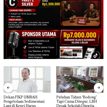
Dekan FIKP UMRAH:
Puluhan Tahun ‘Bodong’
Pengelolaan Sedimentasi
Tapi Cuma Ditegur, LBH
Laut di Kepri Harus
Desak Sekolah Djuwita