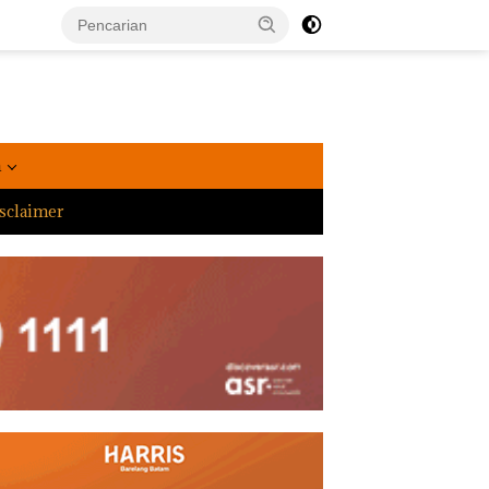
a
sclaimer