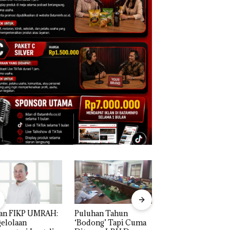
an FIKP UMRAH:
Puluhan Tahun
Bisnis Wholesale
elolaan
‘Bodong’ Tapi Cuma
Network Catat