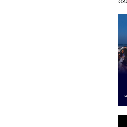
ont
Batam
Kibarkan Merah Putih
Sedi
Dua Kali di Thailand
Kepr
al dan
Dibu
ap
Ilmi
Bert
Kon