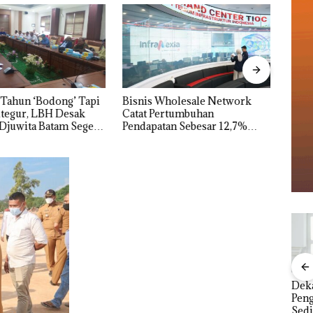
Tahun ‘Bodong’ Tapi
Bisnis Wholesale Network
Pera
tegur, LBH Desak
Catat Pertumbuhan
HARR
Djuwita Batam Segera
Pendapatan Sebesar 12,7%
Bata
Secara Tahunan
dan 
Pemko Menaikkan
“Double Winner”,
Dek
Target Pendapatan
Abimanyu Melesat
Peng
tik,
Daerah, Ekonomi
Kibarkan Merah Putih
Sedi