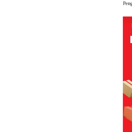
rk
ke-24
Tahun
Abimanyu
Peng
HARRIS
Penjara di PN
Melesat
Sed
mbuha
Resort
Batam
Kibarkan
Laut
apatan
Waterfront
Merah Putih
Har
r
Batam Gelar
Dua Kali di
Dib
Secara
Giveaway
Thailand
Seca
an
Spesial dan
Ilmi
Diskon
Jang
Menginap
Sam
24%
Bert
den
Kon