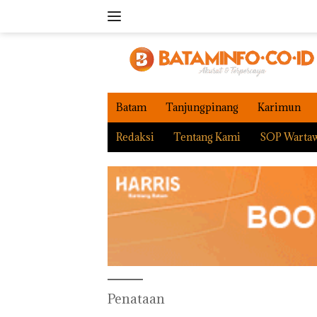
Langsung
ke
konten
Batam
Tanjungpinang
Karimun
Redaksi
Tentang Kami
SOP Warta
Penataan