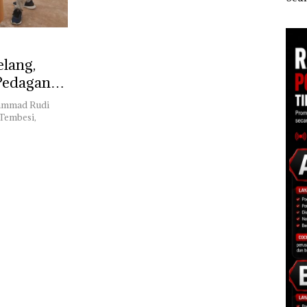
pi
Batam Diproyeksikan
Dua Kali di Thailand
Kepr
Tumbuh hingga 7,4
Dibu
Persen
Ilmi
Bert
Kon
lang,
 Pedagang
hammad Rudi
Tembesi,