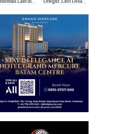
mentasi Laut di
Ditegur, LBH Desak
Pertumbuhan
i Harus
Sekolah Djuwita
Pendapatan Sebesa
ktikan Secara
Batam Segera
12,7% Secara
ah, Jangan Sampai
Ditutup!
Tahunan
entangan dengan
servasi