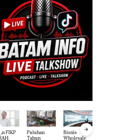
an FIKP
Puluhan
Bisnis
Perayaan
C
AH:
Tahun
Wholesale
Ulang Tahun
D