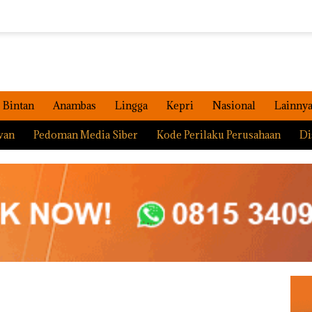
Bintan
Anambas
Lingga
Kepri
Nasional
Lainny
wan
Pedoman Media Siber
Kode Perilaku Perusahaan
Di