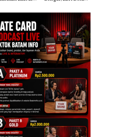
i Harus
Sekolah Djuwita
Pendapatan Sebesa
ktikan Secara
Batam Segera
12,7% Secara
ah, Jangan Sampai
Ditutup!
Tahunan
entangan dengan
servasi