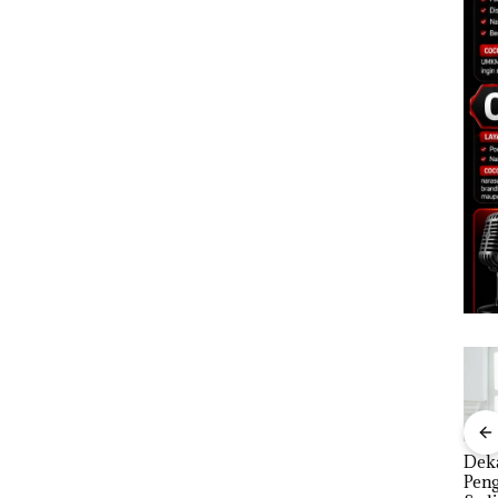
Carolein Dituntut 3
“Double Winner”,
Dek
ARRIS
Tahun Penjara di PN
Abimanyu Melesat
Peng