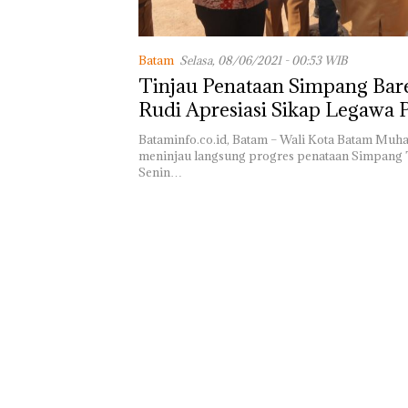
Masih Mulus Ta
Diaspal
Batam
Selasa, 08/06/2021 - 00:53 WIB
Tinjau Penataan Simpang Bare
Rudi Apresiasi Sikap Legawa
dan Warga
Bataminfo.co.id, Batam – Wali Kota Batam Mu
meninjau langsung progres penataan Simpang 
Senin…