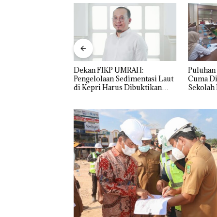
nner”, Abimanyu
Dekan FIKP UMRAH:
Puluhan 
arkan Merah Putih
Pengelolaan Sedimentasi Laut
Cuma Di
 Thailand
di Kepri Harus Dibuktikan
Sekolah 
Secara Ilmiah, Jangan Sampai
Ditutup!
Bertentangan dengan
Konservasi
Proyek Jalan RE
Martadinata
Sekupang Dikri