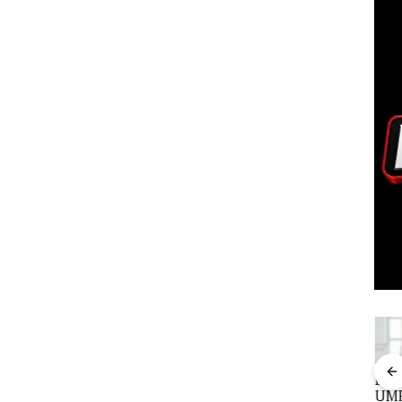
Perayaan
Carolein
“Double
Dek
ale
Ulang Tahun
Dituntut 3
Winner”,
UMR