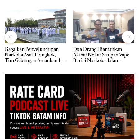
Gagalkan Penyelundupan
Dua Orang Diamankan
Narkoba Asal Tiongkok,
Akibat Nekat Simpan Vape
Tim Gabungan Amankan 1,3
Berisi Narkoba dalam
Ton Ketamine dari MV
Kulkas, Kapolsek: Diedarkan
KING SUN di Batam ‎
dengan Harga 2,5