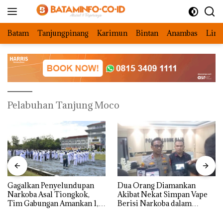
Langsung
ke
konten
Batam
Tanjungpinang
Karimun
Bintan
Anambas
Ling
Pelabuhan Tanjung Moco
Gagalkan Penyelundupan
Dua Orang Diamankan
Narkoba Asal Tiongkok,
Akibat Nekat Simpan Vape
Tim Gabungan Amankan 1,3
Berisi Narkoba dalam
Ton Ketamine dari MV
Kulkas, Kapolsek: Diedarkan
KING SUN di Batam ‎
dengan Harga 2,5