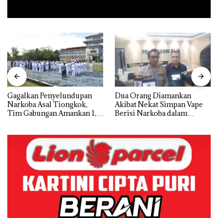
Gagalkan Penyelundupan
Dua Orang Diamankan
Narkoba Asal Tiongkok,
Akibat Nekat Simpan Vape
Tim Gabungan Amankan 1,3
Berisi Narkoba dalam
Ton Ketamine dari MV
Kulkas, Kapolsek: Diedarkan
KING SUN di Batam ‎
dengan Harga 2,5