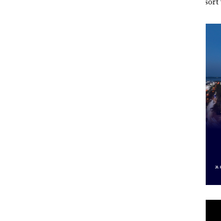
h
Jual-Beli Kavling Laut
Resort Waterfront
Bat
di Batam
Batam Gelar
 di
Giveaway Spesial dan
ah
Diskon Menginap
dupkan
24%