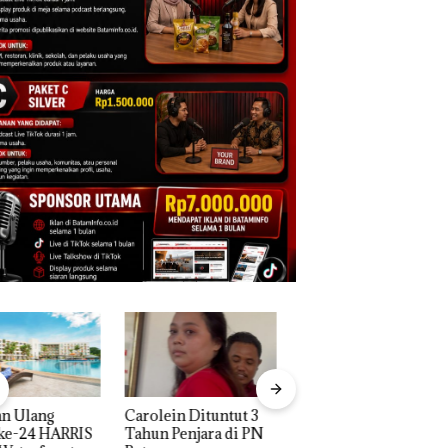
Aktifitas Judi Online
lein Dituntut 3
Proyek Dredging 
di Batam Beroperasi
n Penjara di PN
Mc Dermott Disor
di Perumahan Mewah