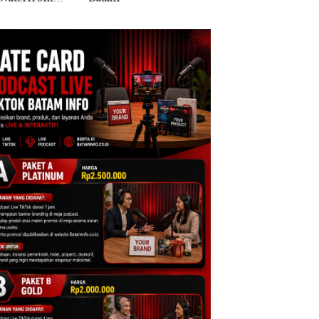
di Batam Center
Ilegal di Lingga,
Disembunyikan di
Bawah Kerambah
untuk Diselundup
ke Malaysia