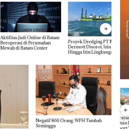
s Judi Online di Batam
Proyek Dredging PT Mc
TNI 
asi di Perumahan
Dermott Disorot, Izin PKKPRL
Penye
i Batam Center
Hingga Izin Lingkungan
Timah
Dipertanyakan
Dise
Kera
Dise
TNI AL Bongkar
Perayaan Ulang
Caro
Negatif 866 Orang, WFH Tambah
 Desak
Dugaan Tambang
Tahun ke-24 HARRIS
Tahu
Seminggu
Beri
Timah Ilegal di
Resort Waterfront
Bat