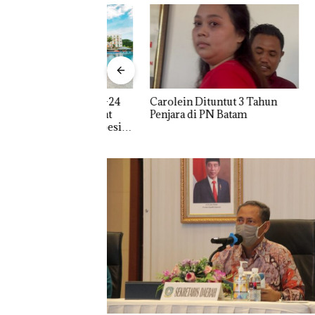
Aktifita
ang Tahun ke-24
Carolein Dituntut 3 Tahun
Beroper
rt Waterfront
Penjara di PN Batam
Mewah d
 Giveaway Spesial
 Menginap 24%
Janji Kampanye
Disorot, Warga
Bupati Natuna 