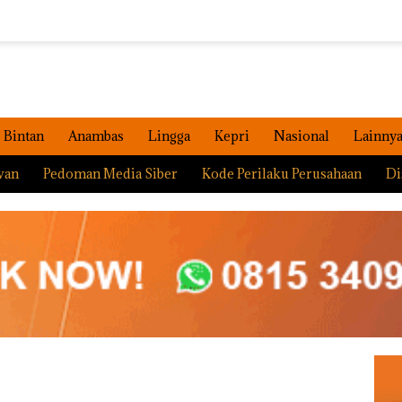
Bintan
Anambas
Lingga
Kepri
Nasional
Lainny
wan
Pedoman Media Siber
Kode Perilaku Perusahaan
Di