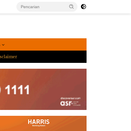
a
sclaimer