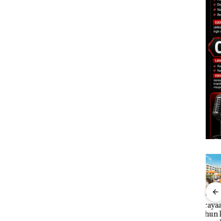
an
Menteri ATR Nusron
Perayaan Ulang
Caro
1,6
Wahid Sorot Skandal
Tahun ke-24 HARRIS
Tahu