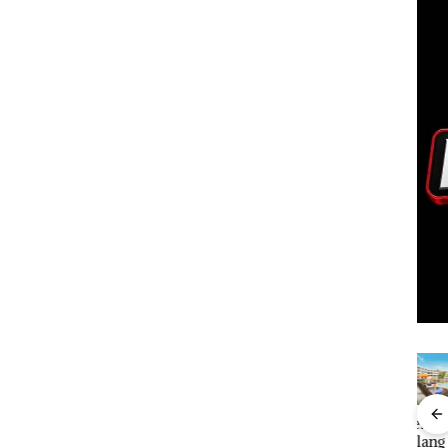
TNI AL
Menteri ATR
Perayaan
Caro
ng PT
Gagalkan
Nusron
Ulang Tahun
Ditu