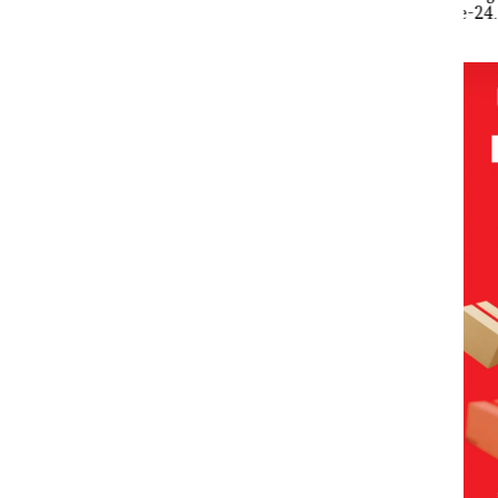
rmott
Penyelundup
Wahid Sorot
ke-24
Tah
, Izin
an 1,6 Ton
Skandal Jual-
HARRIS
Penj
L
Pasir Timah
Beli Kavling
Resort
Bat
Izin
Ilegal di
Laut di
Waterfront
ngan
Lingga,
Batam
Batam Gelar
anyak
Disembunyi
Giveaway
kan di Bawah
Spesial dan
Kerambah
Diskon
untuk
Menginap
Diselundupk
24%
an ke
Malaysia