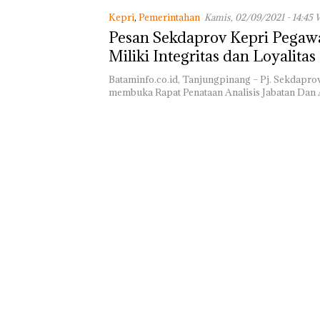
Penjelasan atas
Kepri
,
Pemerintahan
Kamis, 02/09/2021 - 14:45 
Kinerja dan Isu 
Pesan Sekdaprov Kepri Pegaw
Sama di Tiong
Miliki Integritas dan Loyalitas
Bataminfo.co.id, Tanjungpinang – Pj. Sekdapro
membuka Rapat Penataan Analisis Jabatan Dan