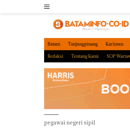
Langsung
ke
konten
Batam
Tanjungpinang
Karimun
Redaksi
Tentang Kami
SOP Warta
pegawai negeri sipil