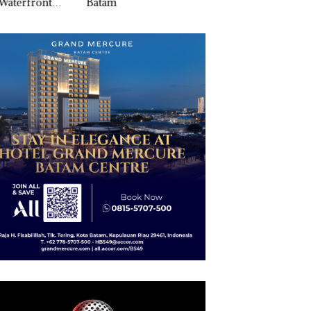
am
Izin PKKPRL Hing
di Batam Center
Izin Lingkungan
Dipertanyakan