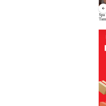
ta
Namanya
Dari
Viral Promo
DP
Kawal
Dikaitkan
Mujapati ke
Spa
Kar
utan
Dengan
Sujapati 17
Tampilkan
Gel
Kasus
Bulan
Wanita
Pari
a di
Narkotika,
Kepemimpin
Berpakaian
KUA
Andi Morena
an,Warga
Minim, Polisi
2027
Resmi Lapor
Natuna
dan
pad
Cari
ke Polda
Keluhkan
Disparbud
Pen
ut
Kepri
Sulit Temui
Batam Turun
SDM
Siapa
Bupati
Tangan ‎
Infr
, da
nya
Per
n E