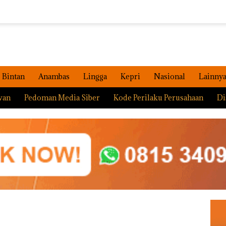
Bintan
Anambas
Lingga
Kepri
Nasional
Lainny
wan
Pedoman Media Siber
Kode Perilaku Perusahaan
Di