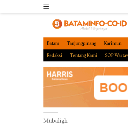
Langsung
ke
konten
Batam
Tanjungpinang
Karimun
Redaksi
Tentang Kami
SOP Warta
Mubaligh