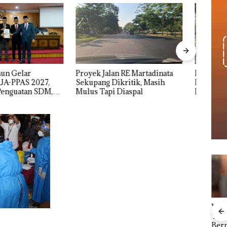
alan RE Martadinata
IPK Kota Batam Kawal
Nama
 Dikritik, Masih
Pengusutan Kasus Narkoba di
Kasu
pi Diaspal
Empat Lokasi, Devin:Cari dan
Resmi
Usut tuntas Siapa Aktor
Utamanya
Viral Promo Spa
Proy
Carolein Parewang
Tampilkan Wanita
Mart
‘Disemprot’ Hakim,
Berpakaian Minim,
Seku
Terkait Aksi Rusak