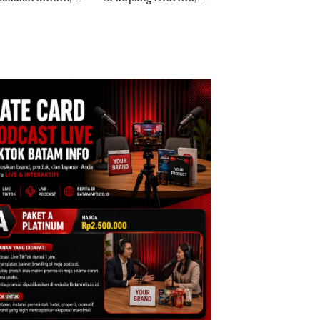
ih Mulus Tapi
Morena Resmi Lapor
a Natuna Keluhka
pal
ke Polda Kepri
Sulit Temui Bupat