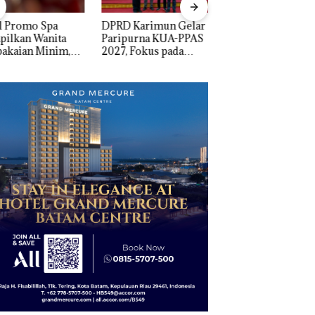
D Karimun Gelar
Proyek Jalan RE
IPK Kota Batam Ka
ipurna KUA-PPAS
Martadinata
Pengusutan Kasus
, Fokus pada
Sekupang Dikritik,
Narkoba di Empat
guatan SDM,
Masih Mulus Tapi
Lokasi, Devin:Cari
astruktur, dan
Diaspal
dan Usut tuntas Si
tumbuhan
Aktor Utamanya
nomi