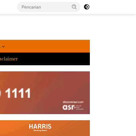
a
sclaimer