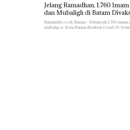
Jelang Ramadhan, 1.760 Imam
Lomba Menyam
dan Mubaligh di Batam Divaks
HUT RI Ke-81
Bersama FPPI S
19
Bataminfo.co.id, Batam – Sebanyak 1.760 imam 
Turut Hadir An
mubalig se-Kota Batam divaksin Covid-19, Seni
DPD RI di Lapa
Perempuan Kela
Batam