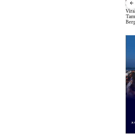
tkan
Dari Mujapati ke
Viral Promo Spa
DPR
Sujapati 17 Bulan
Tampilkan Wanita
Par
i
Kepemimpinan,Warg
Berpakaian Minim,
2027
Lapor
a Natuna Keluhkan
Polisi dan Disparbud
Pen
Sulit Temui Bupati
Batam Turun Tangan ‎
Infr
Per
Eko