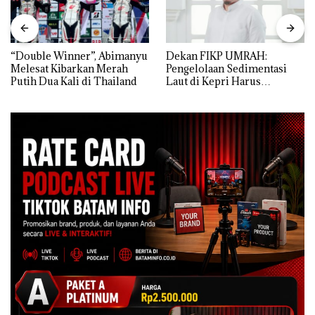
“Double Winner”, Abimanyu
Dekan FIKP UMRAH:
Melesat Kibarkan Merah
Pengelolaan Sedimentasi
Putih Dua Kali di Thailand
Laut di Kepri Harus
Dibuktikan Secara Ilmiah,
Jangan Sampai Bertentangan
dengan Konservasi