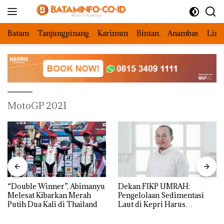
Langsung
ke
konten
Batam
Tanjungpinang
Karimun
Bintan
Anambas
Ling
MotoGP 2021
“Double Winner”, Abimanyu
Dekan FIKP UMRAH:
Melesat Kibarkan Merah
Pengelolaan Sedimentasi
Putih Dua Kali di Thailand
Laut di Kepri Harus
Dibuktikan Secara Ilmiah,
Jangan Sampai Bertentangan