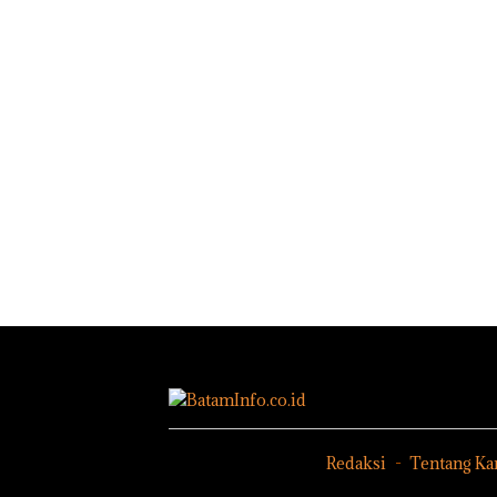
Bisnis
Perayaan
Carole
Wholesale
Ulang Tahun
Dituntu
Network
ke-24
Tahun
Catat
HARRIS
Penjara
Pertumbuha
Resort
Batam
n Pendapatan
Waterfront
Sebesar
Batam Gelar
12,7% Secara
Giveaway
Tahunan
Spesial dan
Diskon
Menginap
24%
Redaksi
Tentang Ka