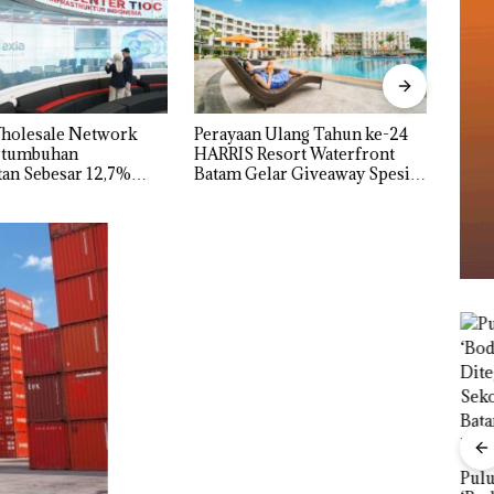
Aktif
 Ulang Tahun ke-24
Carolein Dituntut 3 Tahun
Bero
Resort Waterfront
Penjara di PN Batam
Mewa
lar Giveaway Spesial
kon Menginap 24%
bil
r di
Puluhan Tahun
Bisn