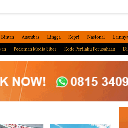
Bintan
Anambas
Lingga
Kepri
Nasional
Lainny
wan
Pedoman Media Siber
Kode Perilaku Perusahaan
Di