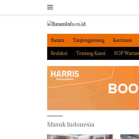
Langsung
ke
konten
Batam
Tanjungpinang
Karimun
Redaksi
Tentang Kami
SOP Warta
Masuk Indonesia