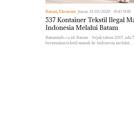
Batam
,
Ekonomi
Jumat, 15/05/2020 - 19:43 WIB
537 Kontainer Tekstil Ilegal 
Indonesia Melalui Batam
Bataminfo.co.id, Batam – Sejak tahun 2017, ada 
bermuatan tekstil masuk ke Indonesia melalui…
Aktifitas Judi O
di Batam Berop
di Perumahan 
di Batam Cente