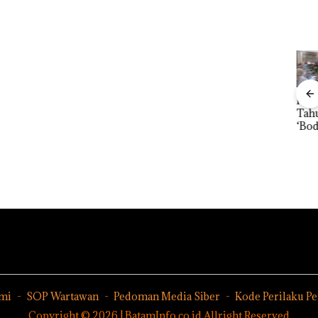
Aktifitas Judi
in
Proyek
Puluhan
Bisn
Online di
t 3
Dredging PT
Tahun
Who
Batam
Mc Dermott
‘Bodong’
Net
Beroperasi
 di PN
Disorot, Izin
Tapi Cuma
Cata
di
PKKPRL
Ditegur, LBH
Per
Perumahan
Hingga Izin
Desak
n Pe
Mewah di
Lingkungan
Sekolah
Seb
Batam
Dipertanyak
Djuwita
12,7
Center
an
Batam
Tah
Segera
Ditutup!
mi
SOP Wartawan
Pedoman Media Siber
Kode Perilaku P
Copyright © 2026 | BatamInfo.co.id Allright Reserved