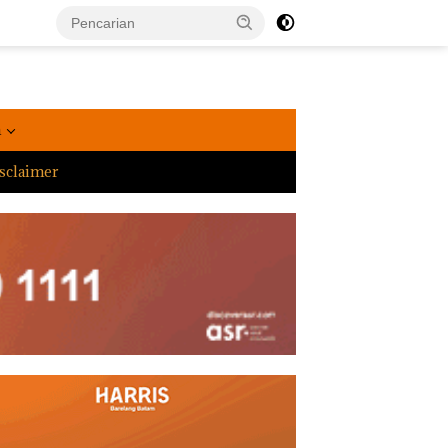
a
sclaimer