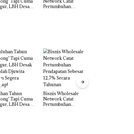
work Catat
Perayaan Ulang
tumbuhan
Tahun ke-24 HARRIS
apatan Sebesar
Resort Waterfront
% Secara
Batam Gelar
unan
Giveaway Spesial dan
Diskon Menginap
24%
Carolein Dituntut 
Tahun Penjara di 
Batam
is Wholesale
work Catat
Perayaan Ulang
tumbuhan
Tahun ke-24 HARRIS
apatan Sebesar
Resort Waterfront
% Secara
Batam Gelar
unan
Giveaway Spesial dan
Diskon Menginap
24%