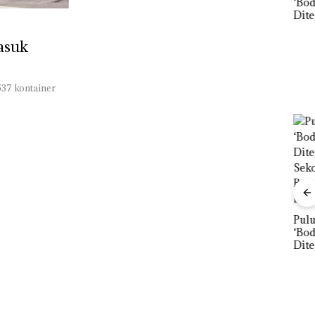
‘Bodong’ Tapi Cuma
Net
Ditegur, LBH Desak
Per
Akselerasi
Sekolah Djuwita
Pend
Transformasi TLKM
Batam Segera
12,7
Masuk
30: Pendapatan,
Ditutup!
Tah
EBITDA, dan Laba
Bersih Normalisasi
Telkom Tumbuh Kuat
537 kontainer
di Paruh Pertama
2026
nline
erasi
Mewah
r
Proyek Dredging PT
Puluhan Tahun
Bisn
Mc Dermott Disorot,
‘Bodong’ Tapi Cuma
Net
Izin PKKPRL Hingga
Ditegur, LBH Desak
Per
Izin Lingkungan
Sekolah Djuwita
Pend
Dipertanyakan
Batam Segera
12,7
Ditutup!
Tah