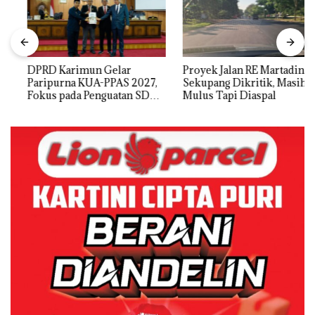
DPRD Karimun Gelar
Proyek Jalan RE Martadinata
Paripurna KUA-PPAS 2027,
Sekupang Dikritik, Masih
Fokus pada Penguatan SDM,
Mulus Tapi Diaspal
Infrastruktur, dan
Pertumbuhan Ekonomi