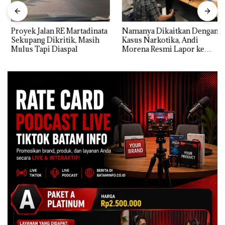
Proyek Jalan RE Martadinata
Namanya Dikaitkan Dengan
Sekupang Dikritik, Masih
Kasus Narkotika, Andi
Mulus Tapi Diaspal
Morena Resmi Lapor ke
Polda Kepri