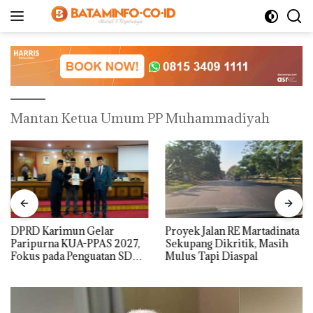
Langsung
ke
konten
Mantan Ketua Umum PP Muhammadiyah
DPRD Karimun Gelar
Proyek Jalan RE Martadinata
Paripurna KUA-PPAS 2027,
Sekupang Dikritik, Masih
Fokus pada Penguatan SDM,
Mulus Tapi Diaspal
Infrastruktur, dan
Pertumbuhan Ekonomi