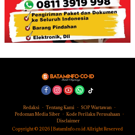
Redaksi
Tentang Kami
SOP Wartawan
Pedoman Media Siber
Kode Perilaku Perusahaan
Disclaimer
Copyright © 2026 | BatamInfo.co.id Allright Reserved