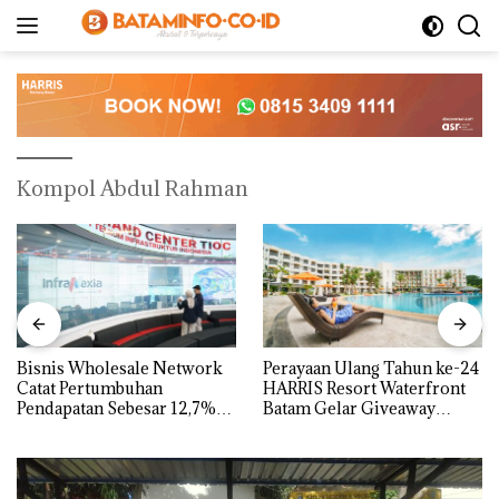
Langsung
ke
konten
Kompol Abdul Rahman
Bisnis Wholesale Network
Perayaan Ulang Tahun ke-24
Catat Pertumbuhan
HARRIS Resort Waterfront
Pendapatan Sebesar 12,7%
Batam Gelar Giveaway
Secara Tahunan
Spesial dan Diskon
Menginap 24%