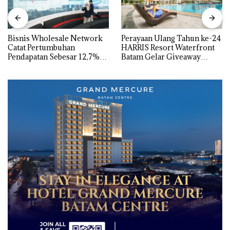
Bisnis Wholesale Network
Perayaan Ulang Tahun ke-24
Catat Pertumbuhan
HARRIS Resort Waterfront
Pendapatan Sebesar 12,7%
Batam Gelar Giveaway
Secara Tahunan
Spesial dan Diskon
Menginap 24%