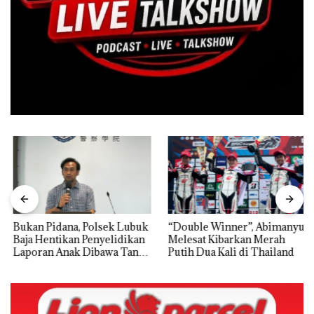
Bukan Pidana, Polsek Lubuk
“Double Winner”, Abimanyu
Baja Hentikan Penyelidikan
Melesat Kibarkan Merah
Laporan Anak Dibawa Tanpa
Putih Dua Kali di Thailand
Izin: Murni Sengketa Hak
Asuh!