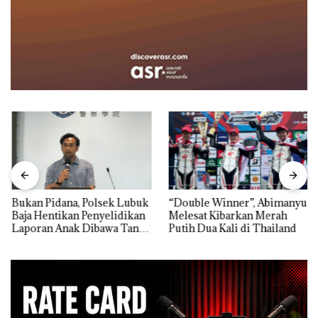
Bukan Pidana, Polsek Lubuk
“Double Winner”, Abimanyu
Baja Hentikan Penyelidikan
Melesat Kibarkan Merah
Laporan Anak Dibawa Tanpa
Putih Dua Kali di Thailand
Izin: Murni Sengketa Hak
Asuh!