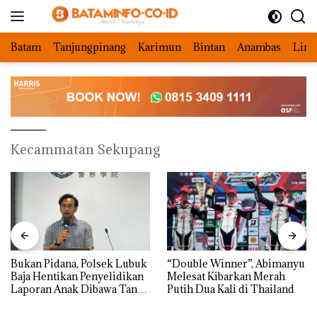
Langsung
ke
konten
Batam
Tanjungpinang
Karimun
Bintan
Anambas
Ling
Kecammatan Sekupang
Bukan Pidana, Polsek Lubuk
“Double Winner”, Abimanyu
Baja Hentikan Penyelidikan
Melesat Kibarkan Merah
Laporan Anak Dibawa Tanpa
Putih Dua Kali di Thailand
Izin: Murni Sengketa Hak
Asuh!