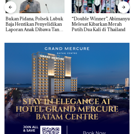
Bukan Pidana, Polsek Lubuk
“Double Winner”, Abimanyu
Baja Hentikan Penyelidikan
Melesat Kibarkan Merah
Laporan Anak Dibawa Tanpa
Putih Dua Kali di Thailand
Izin: Murni Sengketa Hak
Asuh!