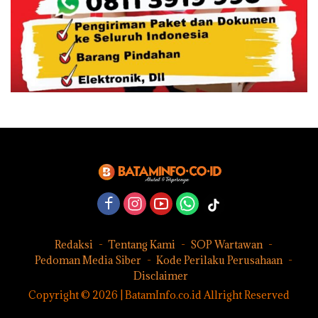
Redaksi
Tentang Kami
SOP Wartawan
Pedoman Media Siber
Kode Perilaku Perusahaan
Disclaimer
Copyright © 2026 | BatamInfo.co.id Allright Reserved