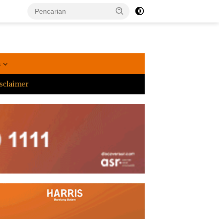
a
sclaimer