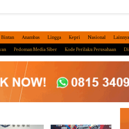
Bintan
Anambas
Lingga
Kepri
Nasional
Lainny
wan
Pedoman Media Siber
Kode Perilaku Perusahaan
Di