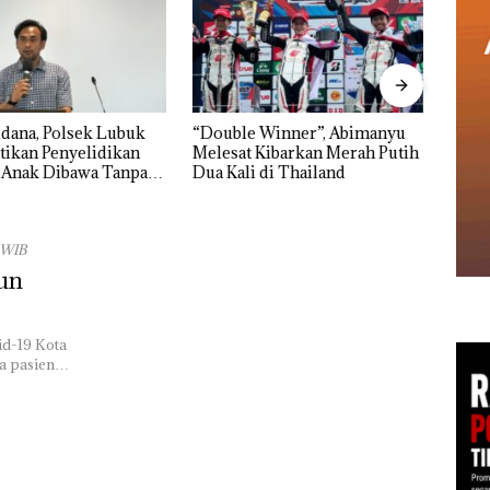
 Winner”, Abimanyu
Dekan FIKP UMRAH:
Pulu
Kibarkan Merah Putih
Pengelolaan Sedimentasi Laut
Cuma
 di Thailand
di Kepri Harus Dibuktikan
Seko
Secara Ilmiah, Jangan Sampai
Ditut
Bertentangan dengan
Konservasi
 WIB
un
id-19 Kota
ma pasien…