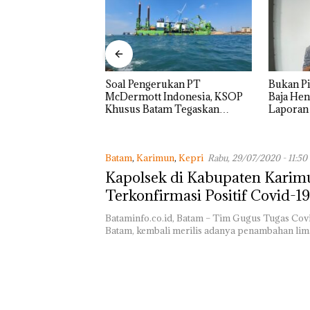
rukan PT
Bukan Pidana, Polsek Lubuk
“Double
Indonesia, KSOP
Baja Hentikan Penyelidikan
Melesat 
am Tegaskan
Laporan Anak Dibawa Tanpa
Dua Kali
da di BP Batam
Izin: Murni Sengketa Hak
Asuh!
Batam
,
Karimun
,
Kepri
Rabu, 29/07/2020 - 11:50
Kapolsek di Kabupaten Karim
Terkonfirmasi Positif Covid-19
Bataminfo.co.id, Batam – Tim Gugus Tugas Cov
Batam, kembali merilis adanya penambahan li