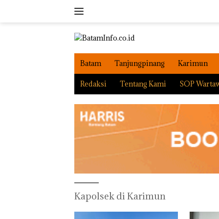
Langsung
ke
konten
Batam
Tanjungpinang
Karimun
Redaksi
Tentang Kami
SOP Warta
Kapolsek di Karimun