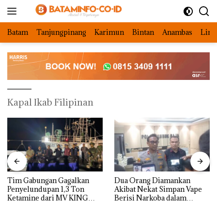
Langsung
ke
konten
Batam
Tanjungpinang
Karimun
Bintan
Anambas
Ling
Kapal Ikab Filipinan
Tim Gabungan Gagalkan
Dua Orang Diamankan
Penyelundupan 1,3 Ton
Akibat Nekat Simpan Vape
Ketamine dari MV KING
Berisi Narkoba dalam
Kulkas, Kapolsek: Diedarkan
dengan Harga 2,5