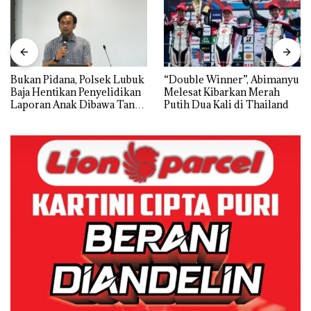
Bukan Pidana, Polsek Lubuk
“Double Winner”, Abimanyu
Baja Hentikan Penyelidikan
Melesat Kibarkan Merah
Laporan Anak Dibawa Tanpa
Putih Dua Kali di Thailand
Izin: Murni Sengketa Hak
Asuh!