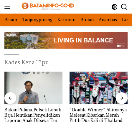
Langsung
ke
konten
Batam
Tanjungpinang
Karimun
Bintan
Anambas
Ling
Kades Kena Tipu
Bukan Pidana, Polsek Lubuk
“Double Winner”, Abimanyu
Baja Hentikan Penyelidikan
Melesat Kibarkan Merah
Laporan Anak Dibawa Tanpa
Putih Dua Kali di Thailand
Izin: Murni Sengketa Hak
Asuh!