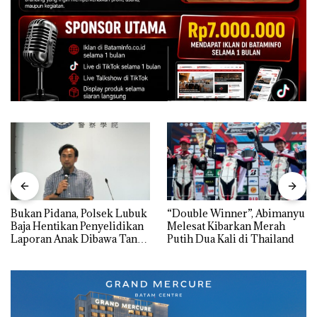
Bukan Pidana, Polsek Lubuk
“Double Winner”, Abimanyu
Baja Hentikan Penyelidikan
Melesat Kibarkan Merah
Laporan Anak Dibawa Tanpa
Putih Dua Kali di Thailand
Izin: Murni Sengketa Hak
Asuh!