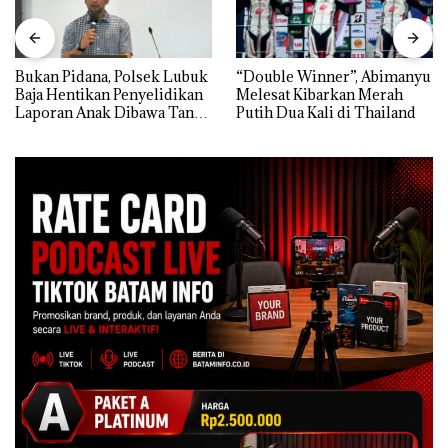
Bukan Pidana, Polsek Lubuk
“Double Winner”, Abimanyu
Baja Hentikan Penyelidikan
Melesat Kibarkan Merah
Laporan Anak Dibawa Tanpa
Putih Dua Kali di Thailand
Izin: Murni Sengketa Hak
Asuh!