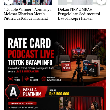
“Double Winner”, Abimanyu
Dekan FIKP UMRAH:
Melesat Kibarkan Merah
Pengelolaan Sedimentasi
Putih Dua Kali di Thailand
Laut di Kepri Harus
Dibuktikan Secara Ilmiah,
Jangan Sampai Bertentangan
dengan Konservasi