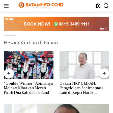
Langsung
ke
konten
Hewan Kurban di Batam
“Double Winner”, Abimanyu
Dekan FIKP UMRAH:
Melesat Kibarkan Merah
Pengelolaan Sedimentasi
Putih Dua Kali di Thailand
Laut di Kepri Harus
Dibuktikan Secara Ilmiah,
Jangan Sampai Bertentangan
dengan Konservasi